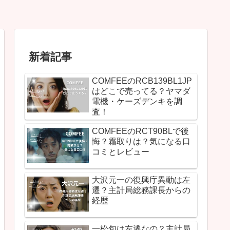
新着記事
COMFEEのRCB139BL1JP
はどこで売ってる？ヤマダ
電機・ケーズデンキを調
査！
COMFEEのRCT90BLで後
悔？霜取りは？気になる口
コミとレビュー
大沢元一の復興庁異動は左
遷？主計局総務課長からの
経歴
一松旬は左遷なの？主計局