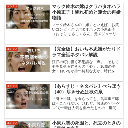
マック鈴木の嫁はクワバタオハラ
エンタメ
小原正子！馴れ初めと運命の再婚
物語
マック鈴木さんの「嫁」といえば、お笑
いコンビ・クワバタオハラの小原正子
（おはら まさこ）さん。元メジャーリー
ガーと女芸人という、ちょっと意外な組
み合わせですよね。しかもこの結婚は、
マック鈴木さんにとっては「再婚」。小
【完全版】おいち不思議がたりド
エンタメ
原さんの“猛アプローチ”...
ラマ全話ネタバレ解説
江戸の町に響く不思議な「声」、そして
姿を見せる亡き人の「姿」。16歳の少
女・おいちが持つ特別な力が、時代を超
えた謎を解き明かす。NHK BSで放送中
の「おいち不思議がたり」は、ミステリ
ーとファンタジーが融合した新感覚の時
【あらすじ・ネタバレ】べらぼう
エンタメ
代劇ドラマ。葵わかな...
（40）尽きせぬは欲の泉
「身上半減」を食らっても、蔦屋重三郎
はへこたれない。けれど、お店の“バーゲ
ン”で一時は人気を集めたものの、世間の
興味は長く続きません。そんな厳しい逆
風の中、蔦屋の前に「後の時代を動か
す」若い才能がつぎつぎ現れます——滝
小泉八雲の死因と、死去のときの
エンタメ
沢瑣吉（のちの曲亭馬琴...