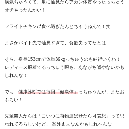
病気ちゃうくて、単に油見たらアカン体質やったっちゅう
オチやったんかい！
フライドチキン🍗食べ過ぎたんとちゃうねんで！笑
まさかバイト先で油見すぎて、食欲失ってたとは…
そら、身長153cmで体重39kgっちゅうのも納得いくわ！
レディース服着てるっちゅう噂も、あながち嘘やないかも
しれんな！
でも、
健康診断では毎回「健康体」
っちゅうんが、またお
もろい！
先輩芸人からは「こいつに荷物運ばせたら可哀想」って思
われてるらしいけど、 案外丈夫なんかもしれへんな！