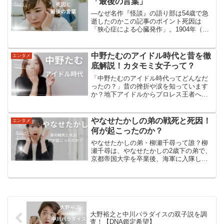
「最後の言葉」
—なぜ名作『怪談』の語り部は54歳で急
逝したのかこの記事のポイント死因は
「狭心症による心臓発作」。1904年（明
治37年）9月26日、東京で亡くなりました
（享年54）。海外の同時代の記述で
は“paralysis of the heart（心...
中野たむのアイドル時代と昔を徹
エンタメ
底解説！カタモミ女子って？
「中野たむのアイドル時代ってどんなだ
ったの？」昔の挫折や涙を知っています
か？地下アイドルからプロレス王者へ、
彼女の葛藤と成長はまさに感動の物語。
あなたも共感せずにはいられない、彼女
の過去から今への道のりを一緒にたどっ
やなせたかしの弟の戦死と死因！
エンタメ
てみませんか？中野たむの...
何が起こったのか？
やなせたかしの弟・柳瀬千尋って誰？柳
瀬千尋は、やなせたかしの2歳下の弟で、
京都帝国大学を卒業後、海軍に入隊し、
22歳で戦死した人物です。柳瀬千尋は
1921年に生まれ、やなせたかし（本名：
柳瀬嵩）と同じく高知県で育ちました。
やなせたかしの自伝...
大野裕之と中川パラダイスの双子説を調
査！【DNA鑑定希望】