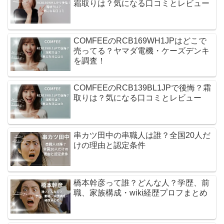
霜取りは？気になる口コミとレビュー
COMFEEのRCB169WH1JPはどこで
売ってる？ヤマダ電機・ケーズデンキ
を調査！
COMFEEのRCB139BL1JPで後悔？霜
取りは？気になる口コミとレビュー
串カツ田中の串職人は誰？全国20人だ
けの理由と認定条件
橋本幹彦って誰？どんな人？学歴、前
職、家族構成・wiki経歴プロフまとめ