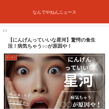
なんでやねんニュース
【にんげんっていいな星河】驚愕の食生
活！病気ちゃう○○が原因や！
エンタメ