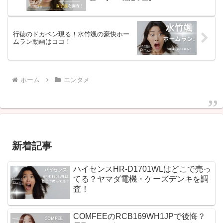
行徳のドカベン現る！水竹颯の豪快ホー
ムラン動画はココ！
ホーム
エンタメ
新着記事
ハイセンスHR-D1701WLはどこで売っ
てる？ヤマダ電機・ケーズデンキを調
査！
COMFEEのRCB169WH1JPで後悔？