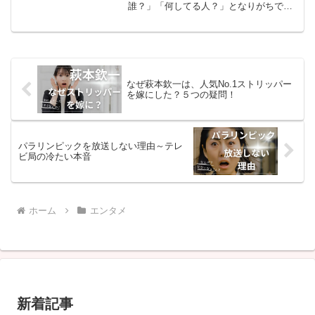
誰？」「何してる人？」となりがちです
よね。でも実はしなこは、原宿から発信
される“プリンセス系インフルエンサー”で
あり、カラフルなスイーツとファッショ
ンで子どもたちを夢中に...
なぜ萩本欽一は、人気No.1ストリッパー
を嫁にした？５つの疑問！
パラリンピックを放送しない理由～テレ
ビ局の冷たい本音
ホーム
エンタメ
新着記事