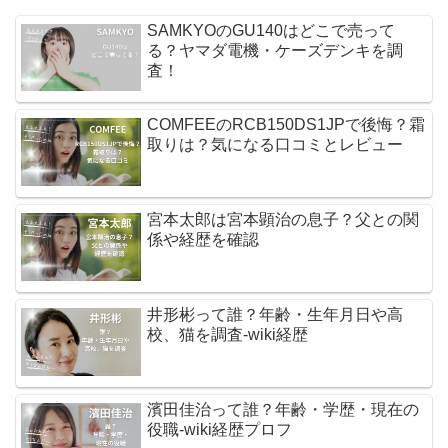
SAMKYOのGU140はどこで売って
る？ヤマダ電機・ケーズデンキを調
査！
COMFEEのRCB150DS1JPで後悔？霜
取りは？気になる口コミとレビュー
宮本太郎は宮本顕治の息子？父との関
係や経歴を確認
井形彬って誰？年齢・生年月日や高
校、猫を調査-wiki経歴
濱田佳治って誰？年齢・学歴・現在の
役職-wiki経歴プロフ