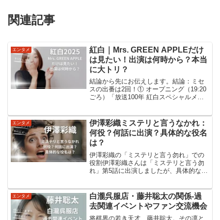
関連記事
紅白｜Mrs. GREEN APPLEだけ
エンタメ
は見たい！出演は何時から？本当
に大トリ？
結論から先にお伝えします。結論：ミセ
スの出番は2回！① オープニング（19:20
ごろ）「放送100年 紅白スペシャルメド
レー」で登場し、「夢であいましょう」
を歌う予定です。② 白組トリ（23時台ラ
スト付近）本編ラストの白組トリとして
伊澤彩織ミステリと言うなかれ：
エンタメ
「GOO...
何役？何話に出演？具体的な役名
は？
伊澤彩織の「ミステリと言う勿れ」での
役割伊澤彩織さんは「ミステリと言う勿
れ」第5話に出演しましたが、具体的な役
名は公開されていません。彼女のアクシ
ョン経験を活かした脇役またはアクショ
ンシーンでの登場が考えられます。公開
白瀧呉服店・藤井聡太の関係-過
エンタメ
情報によると、伊澤彩織...
去関連イベントやファン交流機会
将棋界の若き天才、藤井聡太。その凛と