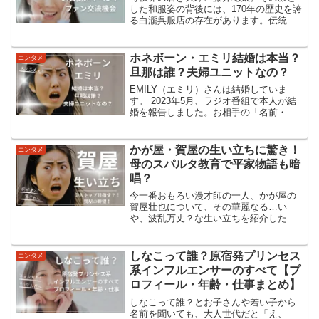
した和服姿の背後には、170年の歴史を誇
る白瀧呉服店の存在があります。伝統と
革新が織りなす、魅惑の将棋と和服の世
界へ。白瀧呉服店と藤井聡太の関係白瀧
呉服店は、藤井聡太をはじめとする多く
ホネボーン・エミリ結婚は本当？
エンタメ
の棋士たちの和服を手...
旦那は誰？夫婦ユニットなの？
EMILY（エミリ）さんは結婚していま
す。 2023年5月、ラジオ番組で本人が結
婚を報告しました。お相手の「名前・
顔・職業」は“非公開”です。 番組では
「同じ業界ではあるが音楽ではない」と
だけ明かしています。さらにMV制作に関
かが屋・賀屋の生い立ちに驚き！
エンタメ
わった可能性が...
母のスパルタ教育で平家物語も暗
唱？
今一番おもろい漫才師の一人、かが屋の
賀屋壮也について、その華麗なる…い
や、波乱万丈？な生い立ちを紹介したる
で！ 賀屋さん言うたら、あの長髪で、た
まに女装もする、独特な雰囲気を持った
芸人さんや。でも実は、超エリートな家
しなこって誰？原宿発プリンセス
エンタメ
庭で育ったって知ってたか...
系インフルエンサーのすべて【プ
ロフィール・年齢・仕事まとめ】
しなこって誰？とお子さんや若い子から
名前を聞いても、大人世代だと「え、