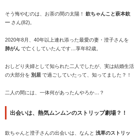
そう悔やむのは、お茶の間の太陽！
欽ちゃんこと萩本欽
一
さん(82)。
2020年8月、40年以上連れ添った最愛の妻・澄子さんを
肺がん
で亡くしていたんです…享年82歳。
おしどり夫婦として知られた二人でしたが、実は結婚生活
の大部分を
別居
で過ごしていたって、知ってました？！
二人の間には、一体何があったんやろか…？
出会いは、熱気ムンムンのストリップ劇場？！
欽ちゃんと澄子さんの出会いは、なんと
浅草のストリッ