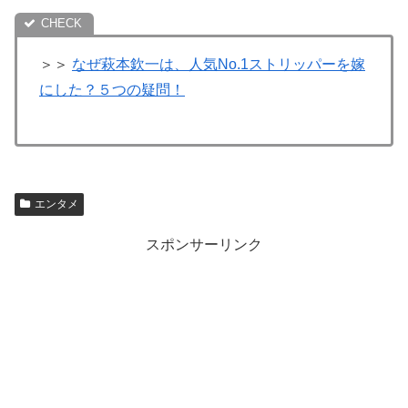
＞＞
なぜ萩本欽一は、人気No.1ストリッパーを嫁
にした？５つの疑問！
エンタメ
スポンサーリンク