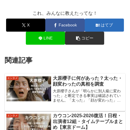
これ、みんなに教えたってな！
X
Facebook
はてブ
LINE
コピー
関連記事
大原櫻子に何があった？太った・
エンタメ
顔変わったの真相を調査
大原櫻子さんが「明らかに別人級に変わ
った」と断定できる事実は確認されてい
ません。「太った」「顔が変わった」と
言われる背景には、体型の変化よりも、
髪型・メイク・年齢による印象の変化が
関係している可能性があります。「何が
カウコン2025-2026復活！日程・
エンタメ
あった？」と気にされる理...
出演者12組・タイムテーブルまと
め【東京ドーム】