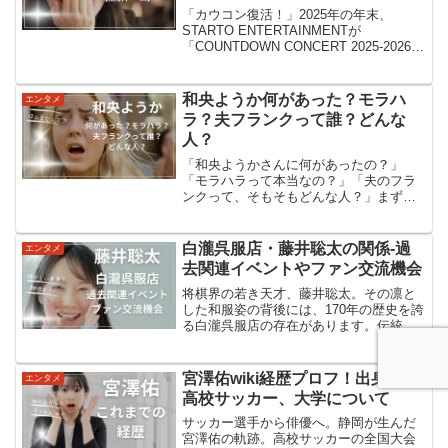
「カウコン復活！」2025年の年末、
STARTO ENTERTAINMENTが
「COUNTDOWN CONCERT 2025-2026
STARTO to MOVE」の開催を正式発表。
旧ジャニーズ時代から続いてきた、あ
の“カウコン”が3年ぶ...
和央ようか何があった？モラハ
エンタメ
ラ？夫フランクって誰？どんな
人？
「和央ようかさんに何があったの？」
「モラハラって本当なの？」「夫のフラ
ンクって、そもそもどんな人？」まずこ
の3つが気になった人は多いと思います。
結論から言うと、今回注目されたきっか
けは、夫フランク・ワイルドホーン氏に
白瀧呉服店・藤井聡太の関係-過
エンタメ
関する“モラハラ報道”で...
去関連イベントやファン交流機会
将棋界の若き天才、藤井聡太。その凛と
した和服姿の背後には、170年の歴史を誇
る白瀧呉服店の存在があります。伝統と
革新が織りなす、魅惑の将棋と和服の世
界へ。白瀧呉服店と藤井聡太の関係白瀧
呉服店は、藤井聡太をはじめとする多く
宮澤佑wiki経歴プロフ！出身地と
エンタメ
の棋士たちの和服を手...
高校サッカー、大学について
サッカー選手から俳優へ。静岡が生んだ
宮澤佑の軌跡。高校サッカーの全国大会