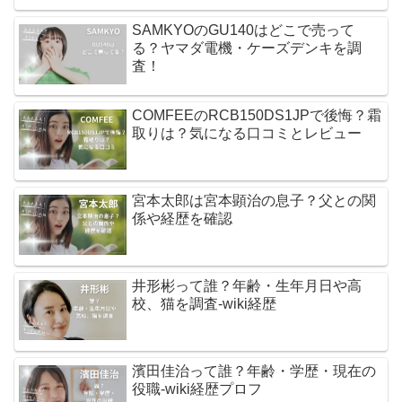
SAMKYOのGU140はどこで売って
る？ヤマダ電機・ケーズデンキを調
査！
COMFEEのRCB150DS1JPで後悔？霜
取りは？気になる口コミとレビュー
宮本太郎は宮本顕治の息子？父との関
係や経歴を確認
井形彬って誰？年齢・生年月日や高
校、猫を調査-wiki経歴
濱田佳治って誰？年齢・学歴・現在の
役職-wiki経歴プロフ