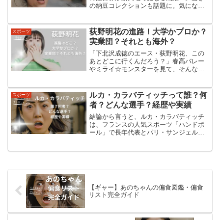
の納豆コレクションも話題に。気になる
私生活と輝かしい競技人生、その素顔に
迫ります。筒井咲帆選手のプロフィール
筒井咲帆選手は、日本の女子長距離走界
荻野明花の進路！大学かプロか？
スポーツ
で注目を集める若手選手の...
実業団？それとも海外？
「下北沢成徳のエース・荻野明花、この
あとどこに行くんだろう？」春高バレー
やミライ☆モンスターを見て、そんなふ
うに気になっている人は多いと思いま
す。まず最初に、いちばん大事な結論か
らお伝えします。荻野明花選手の進路
ルカ・カラバティッチって誰？何
スポーツ
は、すでに「SAGA久光スプ...
者？どんな選手？経歴や実績
結論から言うと、ルカ・カラバティッチ
は、フランスの人気スポーツ「ハンドボ
ール」で長年代表とパリ・サンジェルマ
ン（PSG）を支えてきたベテラン選手で
す。身長203cmの体を活かす「ピボッ
ト」というポジションで活躍し、東京オ
リンピックでは金メダ...
【ギャー】あのちゃんの偏食図鑑・偏食
リスト完全ガイド