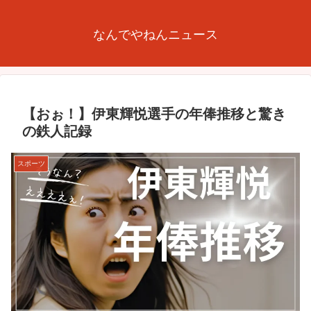
なんでやねんニュース
【おぉ！】伊東輝悦選手の年俸推移と驚き
の鉄人記録
スポーツ