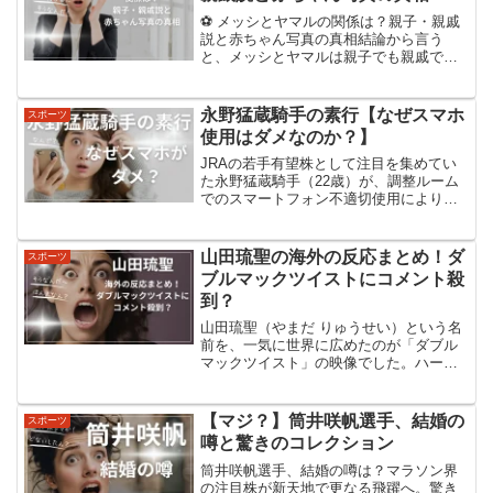
⚽ メッシとヤマルの関係は？親子・親戚
説と赤ちゃん写真の真相結論から言う
と、メッシとヤマルは親子でも親戚でも
ありません。2007年、チャリティー企画
で偶然出会った「赤の他人」です。た
だ、その出会いが約19年後にワールドカ
永野猛蔵騎手の素行【なぜスマホ
スポーツ
ップ決勝という形でつ...
使用はダメなのか？】
JRAの若手有望株として注目を集めてい
た永野猛蔵騎手（22歳）が、調整ルーム
でのスマートフォン不適切使用により騎
乗停止処分を受けました。「永野猛蔵騎
手のこれまでの素行はどうだったの
か？」「そもそもなぜスマホがダメなの
山田琉聖の海外の反応まとめ！ダ
スポーツ
か？」を調べてみました。...
ブルマックツイストにコメント殺
到？
山田琉聖（やまだ りゅうせい）という名
前を、一気に世界に広めたのが「ダブル
マックツイスト」の映像でした。ハーフ
パイプの一番上まで飛び出す高さと、と
んでもない回転数。しかもそれを“余裕あ
りそうな顔”で決めてくる——そりゃ海外
【マジ？】筒井咲帆選手、結婚の
スポーツ
でもコメント殺到し...
噂と驚きのコレクション
筒井咲帆選手、結婚の噂は？マラソン界
の注目株が新天地で更なる飛躍へ。驚き