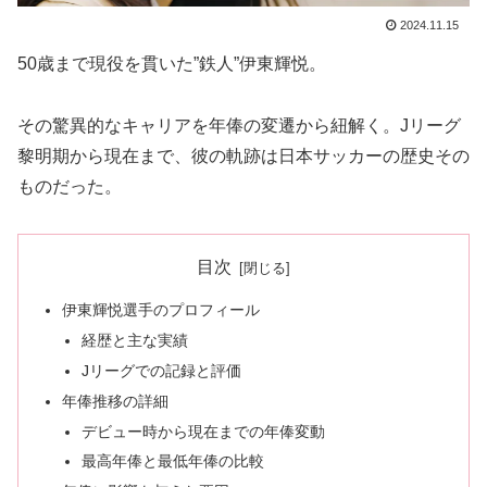
2024.11.15
50歳まで現役を貫いた”鉄人”伊東輝悦。
その驚異的なキャリアを年俸の変遷から紐解く。Jリーグ
黎明期から現在まで、彼の軌跡は日本サッカーの歴史その
ものだった。
目次
伊東輝悦選手のプロフィール
経歴と主な実績
Jリーグでの記録と評価
年俸推移の詳細
デビュー時から現在までの年俸変動
最高年俸と最低年俸の比較