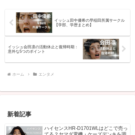
ィールササキオサムは、1971年10月26日
生まれ...
イッシュ田中優希の早稲田所属サークル
【学部、学歴まとめ】
イッシュ会田凛の活動休止と復帰時期：
意外な5つのポイント
ホーム
エンタメ
新着記事
ハイセンスHR-D1701WLはどこで売っ
てる？ヤマダ電機・ケーズデンキを調