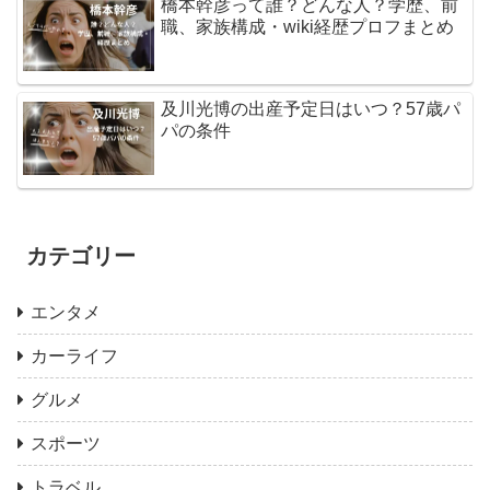
橋本幹彦って誰？どんな人？学歴、前
職、家族構成・wiki経歴プロフまとめ
及川光博の出産予定日はいつ？57歳パ
パの条件
カテゴリー
エンタメ
カーライフ
グルメ
スポーツ
トラベル