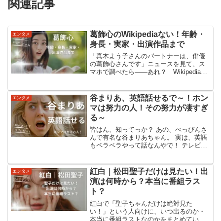
関連記事
葛飾心のWikipediaない！年齢・
エンタメ
身長・実家・出演作品まで
「真木よう子さんのパートナーは、俳優
の葛飾心さんです」ニュースを見て、ス
マホで調べたら――あれ？ Wikipediaが
ない…？そう感じてモヤモヤしている
人、けっこう多いと思います。この記事
では、公式サイトやニュース、過去の番
谷まりあ、英語話せるで～！ホン
エンタメ
組情報などをもと...
マは努力の人！その努力が凄すぎ
る～
皆はん、知ってっか？ あの、べっぴんさ
んで有名な谷まりあちゃん。 実は、英語
もペラペラやって話なんやで！ テレビに
もよう出てはるし、「帰国子女やろ？」
とか「英語ペラペラなん当たり前や
ん！」って思うやろ？ ところがどっこ
紅白｜松田聖子だけは見たい！出
エンタメ
い、まりあちゃんは東京...
演は何時から？本当に番組ラス
ト？
紅白で「聖子ちゃんだけは絶対見た
い！」という人向けに、いつ出るのか・
本当に番組ラストなのかをまとめていき