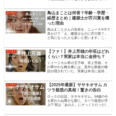
ますね今年の紅白で松田聖子はどんなポ
ジション？まず、2025年の紅白（第76回
NHK紅白歌合戦）の基本情報から整理し
鳥山まことは何者？年齢・学歴・
エンタメ
ます。放送日時：20...
経歴まとめ｜建築士が芥川賞を獲
った理由
鳥山まことさんの名前を、ニュースやXで
見かけて「え、建築士なのに芥川賞？」
と気になった人も多いと思います。この
記事では、鳥山まことは「何者」なのか
年齢・学歴・経歴代表作『時の家』のポ
イントなぜ建築士が芥川賞を獲るほどの
【ファ！】井上芳雄の年収はどれ
エンタメ
小説を書けたのかをまと...
くらい？実家は本当に金持ち？
ミュージカル界の王子様、井上芳雄。そ
の華やかな舞台裏には、意外な家族の物
語が隠されていた。実家は本当に金持
ち？気になる年収は？知られざる素顔に
迫る。井上芳雄の年収事情井上芳雄さん
の推定年収は5000万円〜7000万円程度と
【2025年最新】ササキオサム カ
エンタメ
考えられます。ミュ...
ツラ疑惑の真相！驚きの告白
ロックの伝説、ササキオサム。54歳の今
も変わらぬ豊かな髪に、カツラ疑惑が浮
上!? 実は「あの人」にそっくりだった!?
真相と意外な展開、ファンも驚く最新情
報をお届けします。ササキオサムプロフ