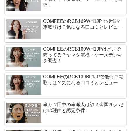
査！
COMFEEのRCB169WH1JPで後悔？
霜取りは？気になる口コミとレビュー
COMFEEのRCB169WH1JPはどこで
売ってる？ヤマダ電機・ケーズデンキ
を調査！
COMFEEのRCB139BL1JPで後悔？霜
取りは？気になる口コミとレビュー
串カツ田中の串職人は誰？全国20人だ
けの理由と認定条件