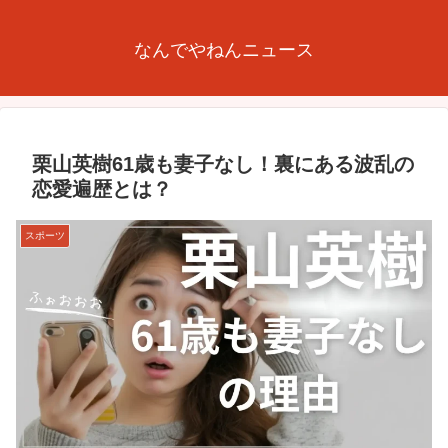
なんでやねんニュース
栗山英樹61歳も妻子なし！裏にある波乱の
恋愛遍歴とは？
スポーツ