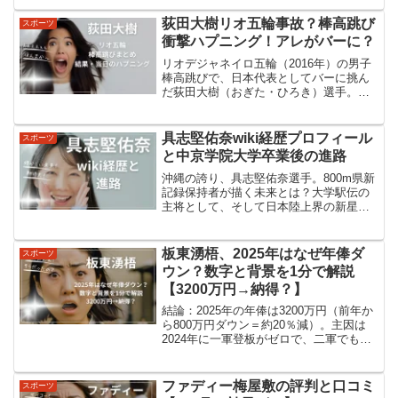
記録の裏側とは？塩出翔太選手のプロフ
ィール塩出翔太選手は、青山学院大学の
荻田大樹リオ五輪事故？棒高跳び
スポーツ
陸上競技部に所属する期待の...
衝撃ハプニング！アレがバーに？
リオデジャネイロ五輪（2016年）の男子
棒高跳びで、日本代表としてバーに挑ん
だ荻田大樹（おぎた・ひろき）選手。競
技そのものよりも、「あの日のハプニン
グ動画」 が世界中で拡散されてしまい、
本人も思わぬ形で注目を集めました。こ
具志堅佑奈wiki経歴プロフィール
スポーツ
の記事では、荻田大...
と中京学院大学卒業後の進路
沖縄の誇り、具志堅佑奈選手。800m県新
記録保持者が描く未来とは？大学駅伝の
主将として、そして日本陸上界の新星と
して、彼女の輝かしい軌跡と挑戦に迫り
ます。具志堅佑奈選手のプロフィール具
志堅佑奈選手は、沖縄県出身の中距離ラ
板東湧梧、2025年はなぜ年俸ダ
スポーツ
ンナーとして注目を集...
ウン？数字と背景を1分で解説
【3200万円→納得？】
結論：2025年の年俸は3200万円（前年か
ら800万円ダウン＝約20％減）。主因は
2024年に一軍登板がゼロで、二軍でも決
め手を欠いたため。契約更改の場でも
「何をやってもうまくいかない」と本人
が悔しさを吐露している。ただし：2025
ファディー梅屋敷の評判と口コミ
スポーツ
年のフ...