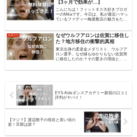
【3ヶ月で効果が…】
こんにちは！フィットネス大好きブロガ
ーのMikaです。今日は、私が最近ハマっ
ているファディー梅屋敷店の魅力をたっ
ぷりとお伝えしていきますね。ダイエッ
トや健康に興味がある方、特に女性の皆
さん、要チェックですよ！駅チカ1分！通
なぜウルフアロンは佐賀に移住し
スポーツ
いやすさ抜群ファデ...
た？地方移住の衝撃的真相
東京出身の柔道金メダリスト、ウルフア
ロン選手。なぜ縁もゆかりもない佐賀県
に移住したのか？その驚きの理由と、佐
賀での新たな挑戦、そして地元の熱い期
待とは？佐賀県移住の経緯ウルフアロン
選手の佐賀県への移住は、2024年に開催
された国民スポーツ大...
EYS-Kidsダンスアカデミー新宿の口コミ
評判がヤバイ！
【マジ？】渡辺敦子の現在と若い頃の
姿！旦那は誰？