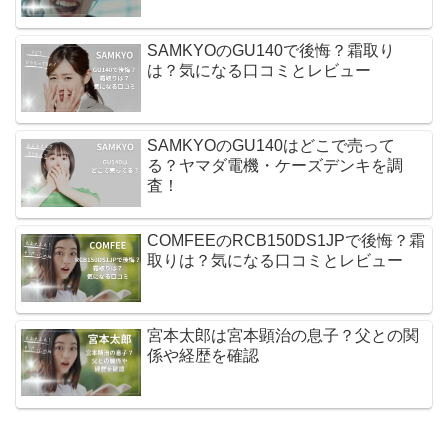
SAMKYOのGU140で後悔？霜取り
は？気になる口コミとレビュー
SAMKYOのGU140はどこで売って
る？ヤマダ電機・ケーズデンキを調
査！
COMFEEのRCB150DS1JPで後悔？霜
取りは？気になる口コミとレビュー
宮本太郎は宮本顕治の息子？父との関
係や経歴を確認