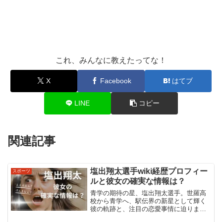
これ、みんなに教えたってな！
X
Facebook
はてブ
LINE
コピー
関連記事
塩出翔太選手wiki経歴プロフィー
スポーツ
ルと彼女の確実な情報は？
青学の期待の星、塩出翔太選手。世羅高
校から青学へ、駅伝界の新星として輝く
彼の軌跡と、注目の恋愛事情に迫りま
す。イケメンランナーの素顔と、驚異の