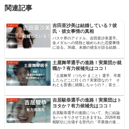
関連記事
吉田亜沙美は結婚している？彼
スポーツ
氏・彼女事情の真相
バスケ界のアイドル、吉田亜沙美選手。
金メダルへの情熱と秘められた恋愛事情
に迫る。36歳、未婚の彼女が語る結婚願
望とは？知られざる素顔と将来の展望に
注目！吉田亜沙美は結婚している？吉田
亜沙美選手は2024年現在、結婚していま
土屋舞琴選手の進路！実業団か就
スポーツ
せん。複数のネット...
職か？有力候補先はココ！
「土屋舞琴（つちや まこと）選手、卒業
したらどこに行くの？実業団なの？ そ
れとも普通に就職しちゃうの？」富士山
女子駅伝や全日本大学女子駅伝で名前を
聞くたびに、こんなふうに気になってい
る人も多いと思います。この記事では、
吉居駿恭選手の進路！実業団はト
スポーツ
2025年12月25日...
ヨタか？有力候補先はココ！
吉居駿恭選手の進路について、先に結論
をハッキリさせておきますね。2026年箱
根駅伝に出場する世代の「卒業後の進路
一覧」の中で、「吉居 駿恭 トヨタ自動