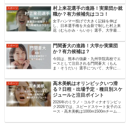
車」と掲載しているサイトがあります。
一方で、別のサイトでは「まだ公表され
村上来花選手の進路！実業団か就
スポーツ
ていない」「実業団...
職か？有力候補先はココ！
女子ハンマー投げで大きく記録を伸ば
し、日本選手権を大会新で制した村上来
花（むらかみ・らいか）選手。大学最終
学年を迎え、次の進路として「実業団」
か「一般就職＋競技継続」か、どの道を
選ぶのかに注目が集まっています。本記
門間蒼大の進路！大学か実業団
スポーツ
事では、村上選手の最新成績...
か？有力候補は？
今回は、熊本の強豪・九州学院高校でエ
ースとして注目される門間蒼大（もん
ま・そうだい）選手について、大学に進
むのか？実業団に行くのか？有力候補は
どこなのか？を整理していきます。まず
結論：門間蒼大は「大学進学」が濃厚。
高木美帆はオリンピックいつ滑
スポーツ
有力候補は中央大学門間選手...
る？日程・出場予定・種目別スケ
ジュールと注目ポイント
2026年のミラノ・コルティナオリンピッ
ク2026では、スピードスケート女子のエ
ース・高木美帆は1000m1500mチームパ
シュート（団体追い抜き）の3種目に出場
予定で、さらに女子500mの「リザーブ
（補欠）」にも登録されています。「い
つ滑...