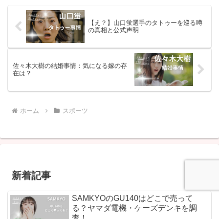
【え？】山口蛍選手のタトゥーを巡る噂
の真相と公式声明
佐々木大樹の結婚事情：気になる嫁の存
在は？
ホーム
スポーツ
新着記事
SAMKYOのGU140はどこで売って
る？ヤマダ電機・ケーズデンキを調
査！