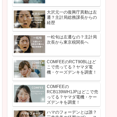
大沢元一の復興庁異動は左
遷？主計局総務課長からの
経歴
一松旬は左遷なの？主計局
次長から東京税関長へ
COMFEEのRCT90BLはど
こで売ってる？ヤマダ電
機・ケーズデンキを調査！
COMFEEの
RCB139WH1JPはどこで売
ってる？ヤマダ電機・ケー
ズデンキを調査！
ハマのフォーデンとは誰？