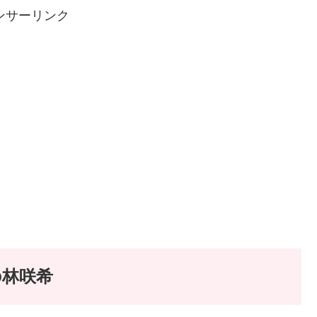
ンサーリンク
の林咲希