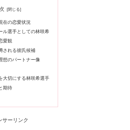
次
現在の恋愛状況
ール選手としての林咲希
恋愛観
噂される彼氏候補
理想のパートナー像
を大切にする林咲希選手
と期待
ンサーリンク