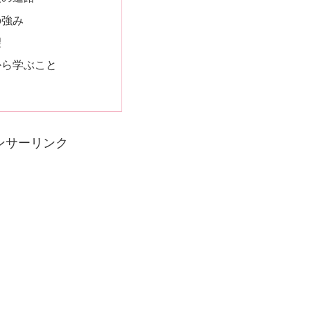
の強み
望
から学ぶこと
ンサーリンク