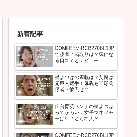
新着記事
COMFEEのRCB270BL1JP
で後悔？霜取りは？気にな
る口コミとレビュー
星よつはの両親は？父親は
元巨人選手！母親も野球関
係者？彼氏は？
仙台育英ベンチの星よつは
ってかわいい女子マネジャ
ーは誰？どんな人？
COMFEEのRCB270BL1JP