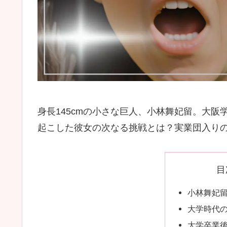
身長145cmの小さな巨人、小林舞妃留。大
起こした彼女の次なる挑戦とは？実業団入り
目
小林舞妃
大学時代
大学卒業