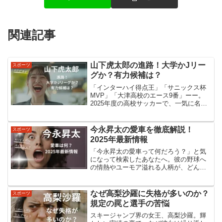
関連記事
山下虎太郎の進路！大学かJリー
スポーツ
グか？有力候補は？
「インターハイ得点王」「サニックス杯
MVP」「大津高校のエース9番」ーー。
2025年度の高校サッカーで、一気に名前
が全国区になったのが山下虎太郎選手で
す。全国高校サッカー選手権（第104回大
会）でも、青森山田戦での体を張ったプ
今永昇太の愛車を徹底解説！
スポーツ
レーや、富山第...
2025年最新情報
「今永昇太の愛車って何だろう？」と気
になって検索したあなたへ。彼の野球へ
の情熱やユーモア溢れる人柄が、どんな
車に反映されているのか、一緒に探って
みませんか？2025年最新情報で、その謎
に迫ります！今永昇太の愛車は何か？公
なぜ高梨沙羅に失格が多いのか？
スポーツ
式情報まとめ2025...
規定の罠と選手の苦悩
スキージャンプ界の女王、高梨沙羅。輝