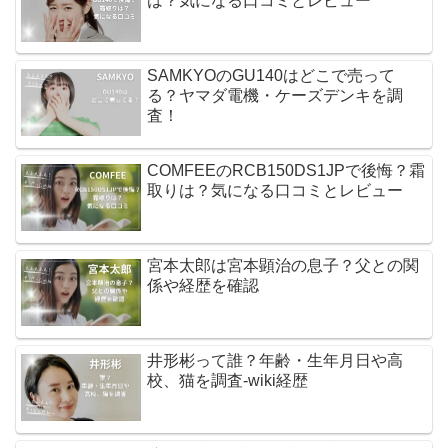
は？気になる口コミとレビュー
SAMKYOのGU140はどこで売って
る？ヤマダ電機・ケーズデンキを調
査！
COMFEEのRCB150DS1JPで後悔？霜
取りは？気になる口コミとレビュー
宮本太郎は宮本顕治の息子？父との関
係や経歴を確認
井形彬って誰？年齢・生年月日や高
校、猫を調査-wiki経歴