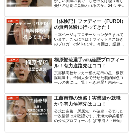
かしい実績の裏で、なぜ彼女は繰り返し
失格の悲劇に見舞われるのか。2センチの
差が夢を奪い、複雑なルールが選手を苦
しめる。その真相に迫る。繰り返される
失格：高梨沙羅選手の苦難の歴史高梨沙
【体験記】ファディー（FURDI）
スポーツ
羅選手は、スキージャン...
の無料体験に行ってきた！
・本ページはプロモーションが含まれて
います。こんにちは！フィットネス好き
のブロガーのMikaです。今回は、話題の
女性専用フィットネスジム「ファディー
（FURDI）」の無料体験をしてきたの
で、その体験記をお届けします。女性の
桐原惺琉選手wiki経歴プロフィー
スポーツ
悩みに寄り添うジム...
ル！有力進路先はココ！
京都橘高校サッカー部の期待の星、桐原
惺琉選手。全国大会で見せた劇的同点ゴ
ールの裏には、驚くべき経歴と未来への
大きな夢が隠されていた。その素顔に迫
る。桐原惺琉の基本情報桐原惺琉選手
は、京都橘高校サッカー部に所属する期
工藤泰輝の進路！実業団か就職
スポーツ
待の若手選手です。名前: ...
か？有力候補先はココ！
公式に進路（所属先）を確定・公表した
一次情報は未確認です。東海大学柔道部
の公式プロフィールには“東海大・66kg
級・4年・軽量級副代表”として在籍情報
が掲載されていますが、卒業後の配属・