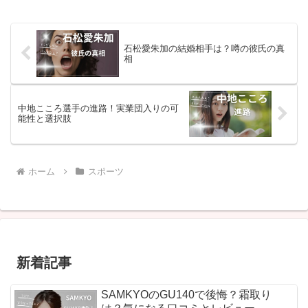
所属の発表は見当たりません。直近の主
要大会では講道館杯...
石松愛朱加の結婚相手は？噂の彼氏の真
相
中地こころ選手の進路！実業団入りの可
能性と選択肢
ホーム
スポーツ
新着記事
SAMKYOのGU140で後悔？霜取り