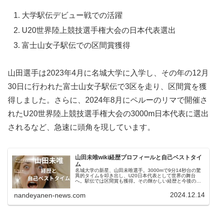
大学駅伝デビュー戦での活躍
U20世界陸上競技選手権大会の日本代表選出
富士山女子駅伝での区間賞獲得
山田選手は2023年4月に名城大学に入学し、その年の12月
30日に行われた富士山女子駅伝で3区を走り、区間賞を獲
得しました。さらに、2024年8月にペルーのリマで開催さ
れたU20世界陸上競技選手権大会の3000m日本代表に選出
されるなど、急速に頭角を現しています。
山田未唯wiki経歴プロフィールと自己ベストタイ
ム
名城大学の新星、山田未唯選手。3000mで9分14秒台の驚
異的タイムを叩き出し、U20日本代表として世界の舞台
へ。駅伝では区間賞も獲得。その輝かしい経歴と今後の展
望に迫ります。山田未唯選手のプロフィール山田未唯選手
は、名城大学人間学部人間学...
2024.12.14
nandeyanen-news.com