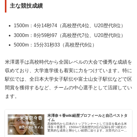
主な競技成績
1500m：4分14秒74（高校歴代4位、U20歴代8位）
3000m：8分59秒97（高校歴代7位、U20歴代8位）
5000m：15分31秒33（高校歴代6位）
米澤選手は高校時代から全国レベルの大会で優秀な成績を
収めており、大学進学後も着実に力をつけています。特に
駅伝では、全日本大学女子駅伝や富士山女子駅伝などで区
間賞を獲得するなど、チームの中心選手として活躍してい
ます。
米澤奈々香wiki経歴プロフィールと自己ベストタ
イム
高校時代から日本のトップランナーとして注目を集める米
澤奈々香選手。1500mで高校歴代3位の記録を持つ彼女の
驚異的な成長と輝かしい経歴に迫ります。次世代のエース
候補、その素顔とは？米澤奈々香選手のプロフィール米澤