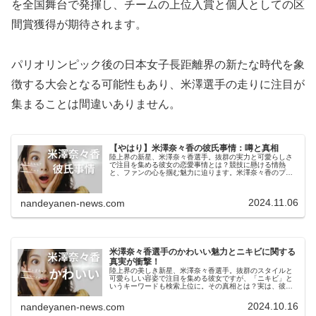
を全国舞台で発揮し、チームの上位入賞と個人としての区
間賞獲得が期待されます。
パリオリンピック後の日本女子長距離界の新たな時代を象
徴する大会となる可能性もあり、米澤選手の走りに注目が
集まることは間違いありません。
【やはり】米澤奈々香の彼氏事情：噂と真相
陸上界の新星、米澤奈々香選手。抜群の実力と可愛らしさ
で注目を集める彼女の恋愛事情とは？競技に懸ける情熱
と、ファンの心を掴む魅力に迫ります。米澤奈々香のプロ
フィール米澤奈々香選手は、日本の陸上界で注目を集める
若手アスリートです。生年月日：20...
2024.11.06
nandeyanen-news.com
米澤奈々香選手のかわいい魅力とニキビに関する
真実が衝撃！
陸上界の美しき新星、米澤奈々香選手。抜群のスタイルと
可愛らしい容姿で注目を集める彼女ですが、「ニキビ」と
いうキーワードも検索上位に。その真相とは？実は、彼女
の魅力は見た目だけではありません。驚異的な記録と努力
の軌跡、そして意外な素顔。美しさ...
2024.10.16
nandeyanen-news.com