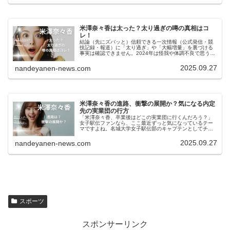
米澤奈々香は太った？太り過ぎの噂の真相はコ
レ！
結論（先にズバッと）信頼できる一次情報（公式発信・競
技記録・報道）に「太り過ぎ」や「大幅増量」を裏づける
事実は確認できません。2024年は怪我や体調不良で思うよ
うに走れなかったと本人が発信しています。見た目の印象
やレース結果の揺れが、ネット...
2025.09.27
nandeyanen-news.com
米澤奈々香の進路、衝撃の展開か？気になる内定
先の実業団の行方
「米澤奈々香、卒業後はどこの実業団に行くんだろう？」
女子駅伝ファンなら、ここ最近ずっと気になっているテー
マですよね。名城大学女子駅伝部のキャプテンとしてチー
ムを引っ張り、トラックでもロードでも結果を出し続けて
きた米澤奈々香選手。2025年シ...
2025.09.27
nandeyanen-news.com
スポーツ
スポンサーリンク