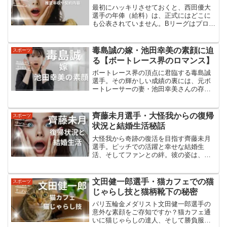
最初にハッキリさせておくと、西田優大
選手の年俸（給料）は、正式にはどこに
も公表されていません。Bリーグはプロ野
球のように「年俸○○万円」と一覧が出る
仕組みではなく、クラブも選手も金額は
基本的に非公表です。シーホース三河の
毒島誠の嫁・池田幸美の素顔に迫
スポーツ
記者会見でも、「何年...
る【ボートレース界のロマンス】
ボートレース界の頂点に君臨する毒島誠
選手。その輝かしい成績の裏には、元ボ
ートレーサーの妻・池田幸美さんの存在
がありました。同じ競技者として、そし
て人生のパートナーとして、毒島選手を
支え続ける池田さん。二人の出会いから
齊藤未月選手・大怪我からの復帰
スポーツ
現在の生活まで、知られざ...
状況と結婚生活秘話
大怪我から奇跡の復活を目指す齊藤未月
選手。ピッチでの活躍と幸せな結婚生
活、そしてファンとの絆。彼の姿は、困
難を乗り越える勇気と希望を私たちに与
えてくれる。未月の新たな挑戦が今、始
まる。大怪我からの復活：齊藤未月選手
文田健一郎選手・猫カフェでの猫
スポーツ
の現在の状況齊藤未月選手は...
じゃらし技と猫柄靴下の秘密
パリ五輪金メダリスト文田健一郎選手の
意外な素顔をご存知ですか？猫カフェ通
いに猫じゃらしの達人、そして勝負服は