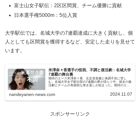
富士山女子駅伝：2区区間賞、チーム優勝に貢献
日本選手権5000m：5位入賞
大学駅伝では、名城大学の7連覇達成に大きく貢献し、個
人としても区間賞を獲得するなど、安定した走りを見せて
います。
米澤奈々香選手の怪我、不調と復活劇：名城大学
7連覇の舞台裏
期待のエース米澤奈々香、左足首負傷と体調不良に苦し
む。名城大学女子駅伝部の7連覇の夢が揺らぐ中、彼女の復
活劇とチームの奇跡的な巻き返しが始まった。期待のエー
ス米澤奈々香選手を襲った不調米澤奈々香選手は、シーズ
ン前半に左足首を負傷し、その後も...
2024.11.07
nandeyanen-news.com
スポンサーリンク