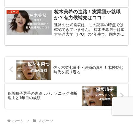
猫柄靴下。強さの秘密は、実は"にゃんこ
パワー"だったのです。「にゃんこレスラ
ー」の誕生秘話文田健一郎選手は、その
椋木美希の進路！実業団か就職
スポーツ
類まれな猫愛から「に...
か？有力候補先はココ！
進路の公式発表は、この記事の時点では
確認できていません。 椋木美希選手は環
太平洋大学（IPU）の4年生で、国内外の
主要大会で実績を重ねる有望な78kg超級
の女子柔道家です。大学ニュースや連盟
の選手リストでは在学・強化指定の記載
はありますが、...
佐々木梨七選手・結婚の真相！木村梨七
時代を振り返る
保坂晴子選手の進路：パナソニック決断
理由と1年目の成績
ホーム
スポーツ