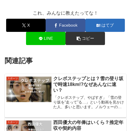
これ、みんなに教えたってな！
X
Facebook
はてブ
LINE
コピー
関連記事
クレボステップとは？雪の登り坂
スポーツ
で時速18km!?なぜあんなに速
い？
「クレボステップ、やばすぎ」「雪の登
り坂を“走って”る…」という動画を見かけ
た人、多いと思います。ノルウェーのク
ロスカントリースキー選手Johannes
Hoesflot Klaebo（ヨハンネス・クレボ）
が、ミラノ・コルティナの2026 ...
西田優大の年俸はいくら？推定年
スポーツ
収や契約内容