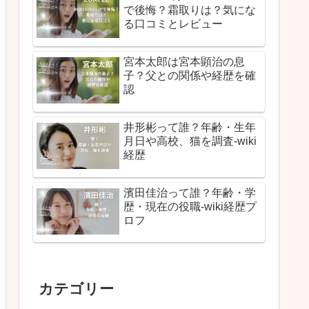
で後悔？霜取りは？気にな
る口コミとレビュー
宮本太郎は宮本顕治の息
子？父との関係や経歴を確
認
井形彬って誰？年齢・生年
月日や高校、猫を調査-wiki
経歴
濱田佳治って誰？年齢・学
歴・現在の役職-wiki経歴プ
ロフ
カテゴリー