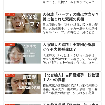
今でこそ、札幌ワールドカップで自己最
高の2位に入るまでの実力者ですが、その
スタートは、学生世代の世界大会である
冬季ユニバーシアード金メダルでした。
久保凛「ハーフ」の噂は本当か？
スポーツ
そこから、2017年：...
謎に包まれた素顔の真相
日本記録を塗り替えた16歳の陸上界の新
星、久保凛選手。サッカー選手との意外
な縁や「ハーフ」の噂など、謎に包まれ
た素顔に迫ります。驚異の実力の秘密と
は？久保凛選手のプロフィール久保凛選
手は、日本の陸上界に新たな風を吹き込
入濵輝大の進路！実業団か就職
スポーツ
む16歳の新星です。生...
か？有力候補先は？
入濵輝大（いりはま・きひろ）選手は、
大東文化大学のエース格として、箱根駅
伝の「3区」を3年連続で任されてきた、
チームの中心選手です。そんな入濵選手
も、いよいよ4年生ラストイヤー。ファン
として気になるのはやっぱり、「卒業し
【なぜ編入】吉田響選手・転校理
スポーツ
たらどうするの？実業...
由３つの真相
箱根駅伝の常連校間で起きた前代未聞の
移籍。東海大の「山の神」候補、吉田響
選手の転校の裏には、知られざる葛藤と
再起への熱い思いがあった。その真相に
迫る。衝撃の転校：東海大から創価大へ
箱根駅伝界に激震を走らせた吉田響選手