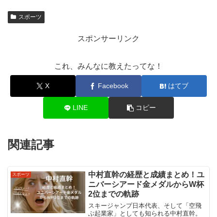
スポーツ
スポンサーリンク
これ、みんなに教えたってな！
X
Facebook
はてブ
LINE
コピー
関連記事
中村直幹の経歴と成績まとめ！ユ
スポーツ
ニバーシアード金メダルからW杯
2位までの軌跡
スキージャンプ日本代表、そして「空飛
ぶ起業家」としても知られる中村直幹。