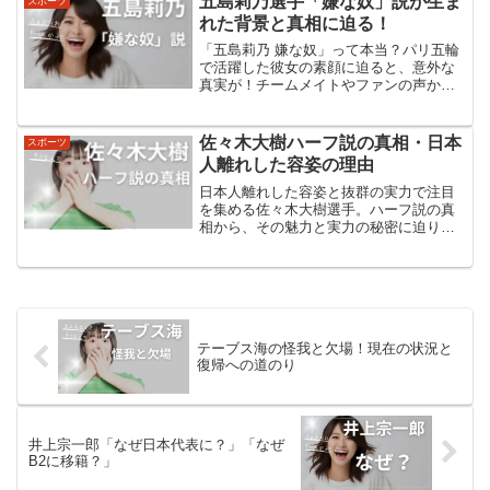
五島莉乃選手「嫌な奴」説が生ま
スポーツ
の東海大から創価大への転...
れた背景と真相に迫る！
「五島莉乃 嫌な奴」って本当？パリ五輪
で活躍した彼女の素顔に迫ると、意外な
真実が！チームメイトやファンの声から
見えてくる、五島選手の知られざる魅力
とは？「五島莉乃 嫌な奴」説の発端五島
莉乃選手に関する「嫌な奴」説は根拠の
佐々木大樹ハーフ説の真相・日本
スポーツ
ない噂であり、実際に...
人離れした容姿の理由
日本人離れした容姿と抜群の実力で注目
を集める佐々木大樹選手。ハーフ説の真
相から、その魅力と実力の秘密に迫りま
す。ヴィッセル神戸の若きエースの素顔
とは？佐々木大樹選手のプロフィール
佐々木大樹選手は、1999年9月17日生ま
れの24歳で、島根県...
テーブス海の怪我と欠場！現在の状況と
復帰への道のり
井上宗一郎「なぜ日本代表に？」「なぜ
B2に移籍？」