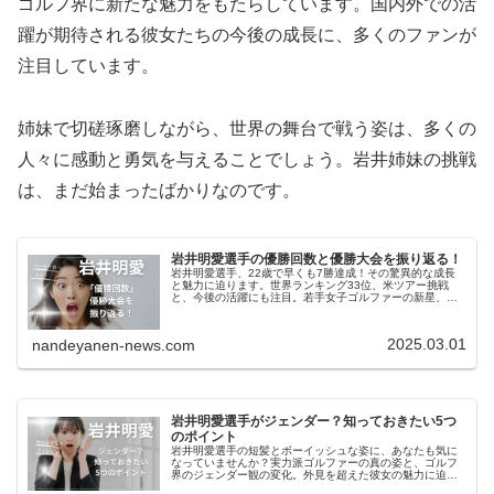
ゴルフ界に新たな魅力をもたらしています。国内外での活
躍が期待される彼女たちの今後の成長に、多くのファンが
注目しています。
姉妹で切磋琢磨しながら、世界の舞台で戦う姿は、多くの
人々に感動と勇気を与えることでしょう。岩井姉妹の挑戦
は、まだ始まったばかりなのです。
岩井明愛選手の優勝回数と優勝大会を振り返る！
岩井明愛選手、22歳で早くも7勝達成！その驚異的な成長
と魅力に迫ります。世界ランキング33位、米ツアー挑戦
と、今後の活躍にも注目。若手女子ゴルファーの新星、そ
の軌跡をご紹介。はじめに：岩井明愛選手ってどんな選
手？岩井明愛選手は、2002年7...
2025.03.01
nandeyanen-news.com
岩井明愛選手がジェンダー？知っておきたい5つ
のポイント
岩井明愛選手の短髪とボーイッシュな姿に、あなたも気に
なっていませんか？実力派ゴルファーの真の姿と、ゴルフ
界のジェンダー観の変化。外見を超えた彼女の魅力に迫り
ます。1. 岩井明愛選手のプロフィール岩井明愛選手は、