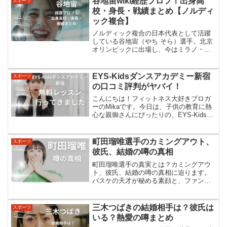
谷地宙wiki経歴プロフ！出身高
スポーツ
校・身長・戦績まとめ【ノルディ
ック複合】
ノルディック複合の日本代表として活躍
している谷地宙（やち そら）選手。北京
オリンピックに出場し、今はミラノ・コ
ルティナ五輪での飛躍が期待されている
若手エース候補です。でも、テレビで名
前を聞いても、どこの出身？どんな学生
EYS-Kidsダンスアカデミー新宿
スポーツ
時代を送ってきたの？身...
の口コミ評判がヤバイ！
こんにちは！フィットネス大好きブロガ
ーのMikaです。今日は、子供の教育に熱
心な親御さんにぴったりの、EYS-Kidsダ
ンスアカデミー新宿店についてご紹介し
ます。このダンススクールは、単なる踊
りの技術だけでなく、子供たちの心と体
町田瑠唯選手のカミングアウト、
スポーツ
の健やかな成...
彼氏、結婚の噂の真相
町田瑠唯選手の真実とは？カミングアウ
ト、彼氏、結婚の噂の真相に迫ります。
バスケの天才が秘める素顔と、ファンの
知らない意外な一面を徹底解説。カミン
グアウト騒動の真相町田瑠唯選手は実際
にカミングアウトをしていません。これ
三木つばきの結婚相手は？彼氏は
スポーツ
は単なる噂に過ぎません。...
いる？熱愛の噂まとめ