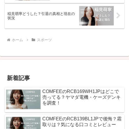
稲見萌寧どうした？引退の真相と現在の
状況
ホーム
スポーツ
新着記事
COMFEEのRCB169WH1JPはどこで
売ってる？ヤマダ電機・ケーズデンキ
を調査！
COMFEEのRCB139BL1JPで後悔？霜
取りは？気になる口コミとレビュー