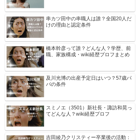
串カツ田中の串職人は誰？全国20人だ
けの理由と認定条件
橋本幹彦って誰？どんな人？学歴、前
職、家族構成・wiki経歴プロフまとめ
及川光博の出産予定日はいつ？57歳パ
パの条件
スミノエ（3501）新社長・諏訪和晃っ
てどんな人？wiki経歴プロフ
吉田綾乃クリスティー卒業後の活動：