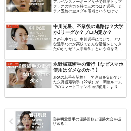
アルペンスノーボード女子で世界トップ
クラスの実力を持つ三木つばき選手。ミ
ラノ五輪の金メダル候補というだけでな
く、「かわいい」「大人っぽくて落ち着
いている」「インタビューの話し方がし
っかりしている」と、ルックスや雰囲気
中川光星、卒業後の進路は？大学
スポーツ
でも注目されています。そ...
かJリーグか？プロ内定か？
この記事では、中川選手について、どん
な選手なのか高校でどんな活躍をしてき
たのかなぜ「大学進学」という道を選ん
だのか将来Jリーグに行ける可能性は？を
整理していきます。中川光星ってどんな
選手？まずはプロフィールから、ざっく
永野猛蔵騎手の素行【なぜスマホ
スポーツ
り押さえておきましょう...
使用はダメなのか？】
JRAの若手有望株として注目を集めてい
た永野猛蔵騎手（22歳）が、調整ルーム
でのスマートフォン不適切使用により騎
乗停止処分を受けました。「永野猛蔵騎
手のこれまでの素行はどうだったの
か？」「そもそもなぜスマホがダメなの
か？」を調べてみました。...
岩井明愛選手の優勝回数と優勝大会を振
り返る！