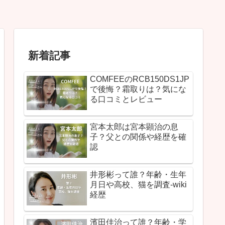
新着記事
COMFEEのRCB150DS1JP
で後悔？霜取りは？気にな
る口コミとレビュー
宮本太郎は宮本顕治の息
子？父との関係や経歴を確
認
井形彬って誰？年齢・生年
月日や高校、猫を調査-wiki
経歴
濱田佳治って誰？年齢・学