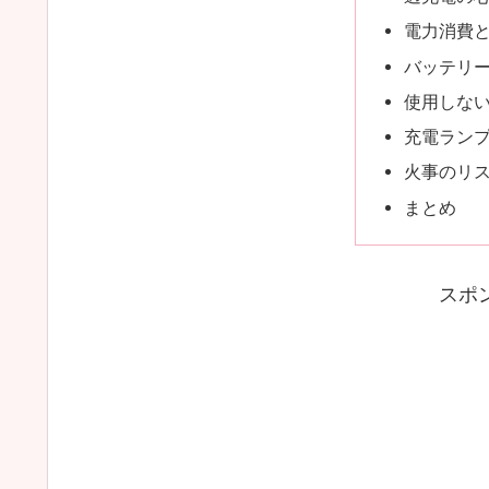
電力消費
バッテリ
使用しな
充電ラン
火事のリ
まとめ
スポ