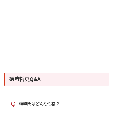
礒﨑哲史Q&A
Q
礒﨑氏はどんな性格？