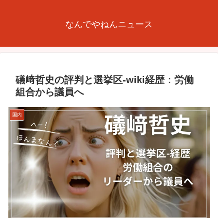
なんでやねんニュース
礒﨑哲史の評判と選挙区-wiki経歴：労働
組合から議員へ
国内