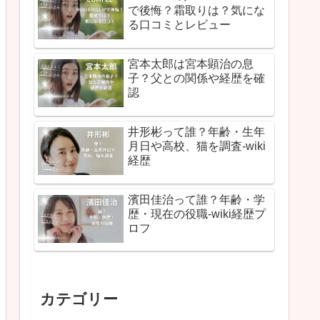
で後悔？霜取りは？気にな
る口コミとレビュー
宮本太郎は宮本顕治の息
子？父との関係や経歴を確
認
井形彬って誰？年齢・生年
月日や高校、猫を調査-wiki
経歴
濱田佳治って誰？年齢・学
歴・現在の役職-wiki経歴プ
ロフ
カテゴリー