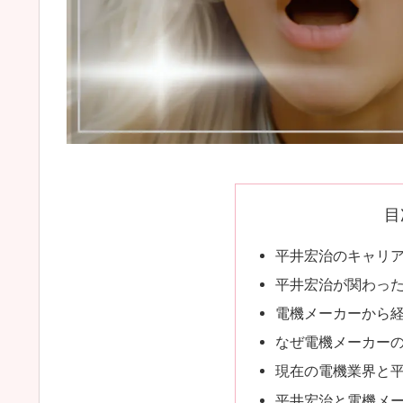
目
平井宏治のキャリ
平井宏治が関わっ
電機メーカーから
なぜ電機メーカー
現在の電機業界と
平井宏治と電機メー