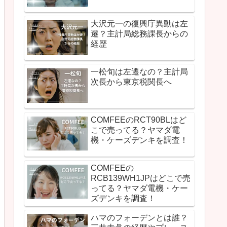
大沢元一の復興庁異動は左
遷？主計局総務課長からの
経歴
一松旬は左遷なの？主計局
次長から東京税関長へ
COMFEEのRCT90BLはど
こで売ってる？ヤマダ電
機・ケーズデンキを調査！
COMFEEの
RCB139WH1JPはどこで売
ってる？ヤマダ電機・ケー
ズデンキを調査！
ハマのフォーデンとは誰？