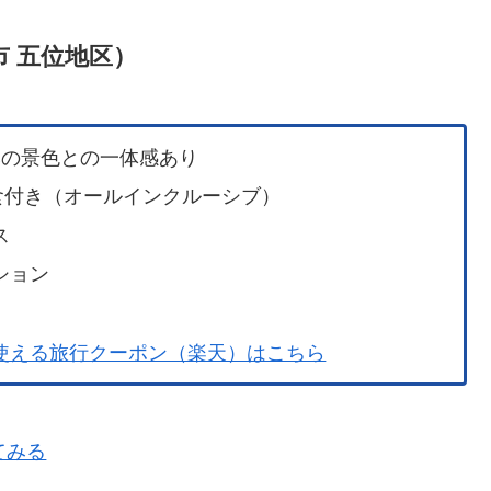
市 五位地区）
みの景色との一体感あり
朝夕食付き（オールインクルーシブ）
ス
ション
使える旅行クーポン（楽天）はこちら
てみる