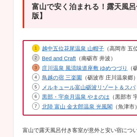
富山で安く泊まれる！露天風呂
版】
越中五位花尾温泉 山帽子
（高岡市 五
Bed and Craft
（南砺市 井波）
庄川温泉 風流味道座敷 ゆめつづり
（
鳥越の宿 三楽園
（砺波市 庄川温泉郷
メルキュール富山砺波リゾート＆スパ
黒部・宇奈月温泉 やまのは
（黒部市 
北陸 富山 金太郎温泉 光風閣
（魚津市
富山で露天風呂付き客室が意外と安い宿につ