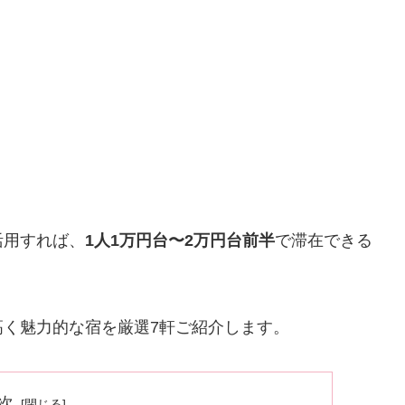
活用すれば、
1人1万円台〜2万円台前半
で滞在できる
く魅力的な宿を厳選7軒ご紹介します。
次