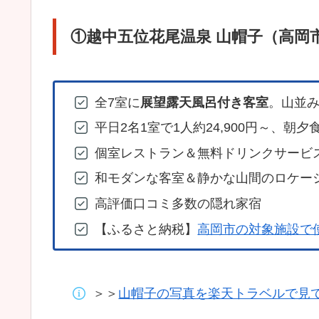
①越中五位花尾温泉 山帽子（高岡
全7室に
展望露天風呂付き客室
。山並
平日2名1室で1人約24,900円～、
個室レストラン＆無料ドリンクサービ
和モダンな客室＆静かな山間のロケー
高評価口コミ多数の隠れ家宿
【ふるさと納税】
高岡市の対象施設で
＞＞
山帽子の写真を楽天トラベルで見