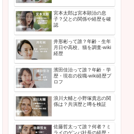
宮本太郎は宮本顕治の息
子？父との関係や経歴を確
認
井形彬って誰？年齢・生年
月日や高校、猫を調査-wiki
経歴
濱田佳治って誰？年齢・学
歴・現在の役職-wiki経歴プ
ロフ
浪川大輔と小野塚貴志の関
係は？共演歴と噂を検証
佐藤哲太って誰？何者？ミ
ライのゲンバ社長の経歴・