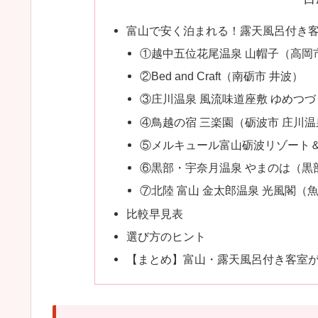
富山で安く泊まれる！露天風呂付き客
①越中五位花尾温泉 山帽子（高岡
②Bed and Craft（南砺市 井波）
③庄川温泉 風流味道座敷 ゆめつづ
④鳥越の宿 三楽園（砺波市 庄川
⑤メルキュール富山砺波リゾート
⑥黒部・宇奈月温泉 やまのは（黒
⑦北陸 富山 金太郎温泉 光風閣（
比較早見表
選び方のヒント
【まとめ】富山・露天風呂付き客室