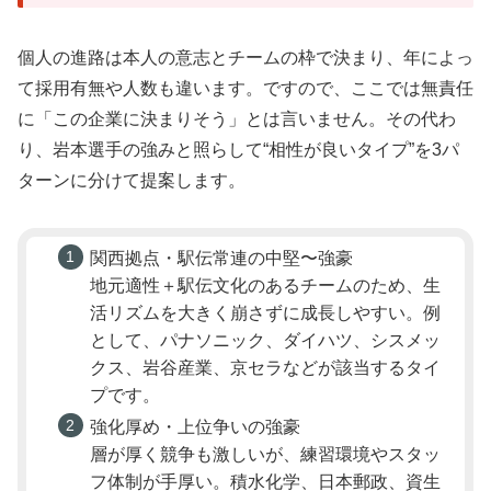
個人の進路は本人の意志とチームの枠で決まり、年によっ
て採用有無や人数も違います。ですので、ここでは無責任
に「この企業に決まりそう」とは言いません。その代わ
り、岩本選手の強みと照らして“相性が良いタイプ”を3パ
ターンに分けて提案します。
関西拠点・駅伝常連の中堅〜強豪
地元適性＋駅伝文化のあるチームのため、生
活リズムを大きく崩さずに成長しやすい。例
として、パナソニック、ダイハツ、シスメッ
クス、岩谷産業、京セラなどが該当するタイ
プです。
強化厚め・上位争いの強豪
層が厚く競争も激しいが、練習環境やスタッ
フ体制が手厚い。積水化学、日本郵政、資生