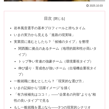
2025.10.03
目次
岩本風音選手の基本プロフィールと持ちタイム
いまの実力から見える「進路の現実味」
実業団に進むとしたら？「候補のタイプ」を整理
関西圏に拠点のあるチーム（地理的親和性が高いタ
イプ）
トップ争い常連の強豪チーム（環境重視タイプ）
伸び盛り・育成色が強いチーム（出場機会重視タイ
プ）
一般就職に進むとしたら？「現実的な選び方」
いまの記録から“活躍イメージ”を描く
「有力候補先はココ！」——“企業名の列挙”よりも“相
性の良いタイプ”で見る
もし一般就職を選ぶなら——3つの現実的シナリオ