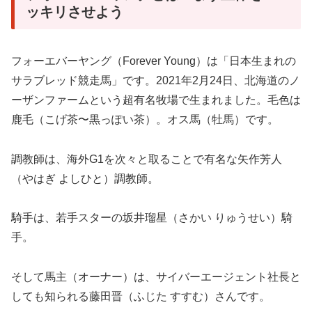
ッキリさせよう
フォーエバーヤング（Forever Young）は「日本生まれの
サラブレッド競走馬」です。2021年2月24日、北海道のノ
ーザンファームという超有名牧場で生まれました。毛色は
鹿毛（こげ茶〜黒っぽい茶）。オス馬（牡馬）です。
調教師は、海外G1を次々と取ることで有名な矢作芳人
（やはぎ よしひと）調教師。
騎手は、若手スターの坂井瑠星（さかい りゅうせい）騎
手。
そして馬主（オーナー）は、サイバーエージェント社長と
しても知られる藤田晋（ふじた すすむ）さんです。