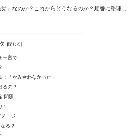
離党」なのか？これからどうなるのか？順番に整理し
次
を一言で
？
由：「かみ合わなかった」
出るの？
席”問題
扱い
ダメージ
うなる？
？