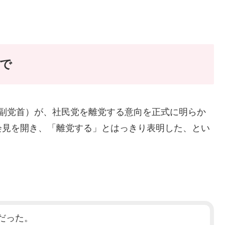
で
党副党首）が、社民党を離党する意向を正式に明らか
会見を開き、「離党する」とはっきり表明した、とい
だった。