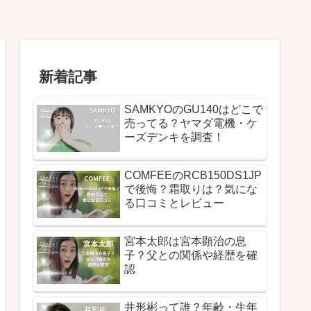
新着記事
SAMKYOのGU140はどこで
売ってる？ヤマダ電機・ケ
ーズデンキを調査！
COMFEEのRCB150DS1JP
で後悔？霜取りは？気にな
る口コミとレビュー
宮本太郎は宮本顕治の息
子？父との関係や経歴を確
認
井形彬って誰？年齢・生年