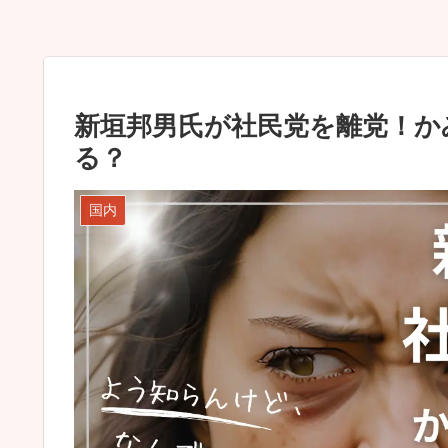
新垣邦男氏が社民党を離党！か
る？
国内