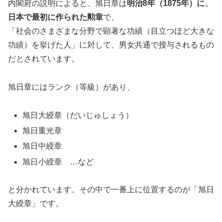
内閣府の説明によると、旭日章は
明治8年（1875年）に、
日本で最初に作られた勲章
で、
「社会のさまざまな分野で顕著な功績（目立つほど大きな
功績）を挙げた人」に対して、男女共通で授与されるもの
だとされています。
旭日章にはランク（等級）があり、
旭日大綬章（だいじゅしょう）
旭日重光章
旭日中綬章
旭日小綬章 …など
と分かれています。その中で一番上に位置するのが「旭日
大綬章」です。