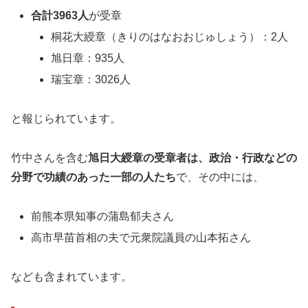
合計3963人
が受章
桐花大綬章（きりのはなおおじゅしょう）：2人
旭日章：935人
瑞宝章：3026人
と報じられています。
竹中さんを含む
旭日大綬章の受章者は、政治・行政などの
分野で功績のあった一部の人たち
で、その中には、
前熊本県知事の蒲島郁夫さん
高市早苗首相の夫で元衆院議員の山本拓さん
なども含まれています。