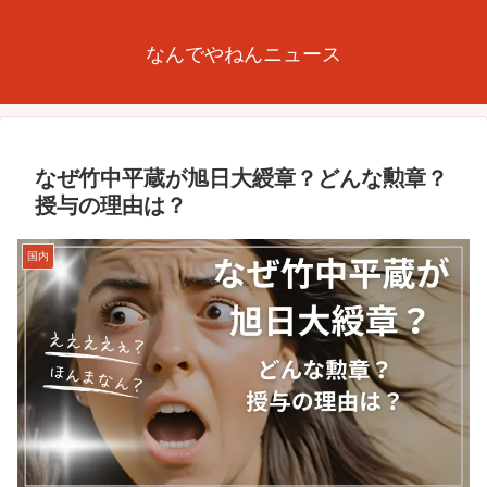
なんでやねんニュース
なぜ竹中平蔵が旭日大綬章？どんな勲章？
授与の理由は？
国内