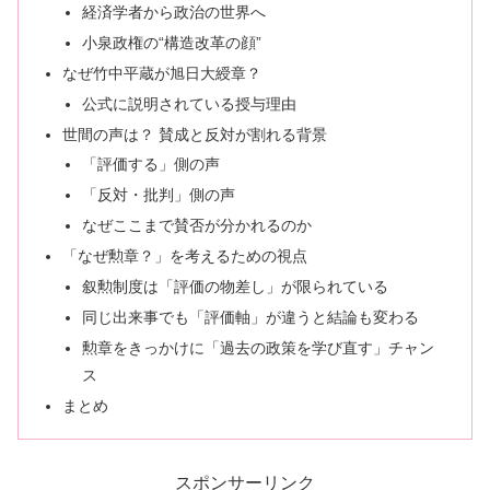
経済学者から政治の世界へ
小泉政権の“構造改革の顔”
なぜ竹中平蔵が旭日大綬章？
公式に説明されている授与理由
世間の声は？ 賛成と反対が割れる背景
「評価する」側の声
「反対・批判」側の声
なぜここまで賛否が分かれるのか
「なぜ勲章？」を考えるための視点
叙勲制度は「評価の物差し」が限られている
同じ出来事でも「評価軸」が違うと結論も変わる
勲章をきっかけに「過去の政策を学び直す」チャン
ス
まとめ
スポンサーリンク