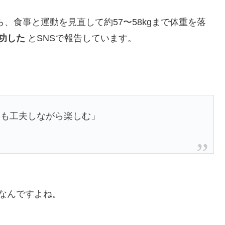
から、食事と運動を見直して約57〜58kgまで体重を落
成功した
とSNSで報告しています。
ツも工夫しながら楽しむ」
なんですよね。