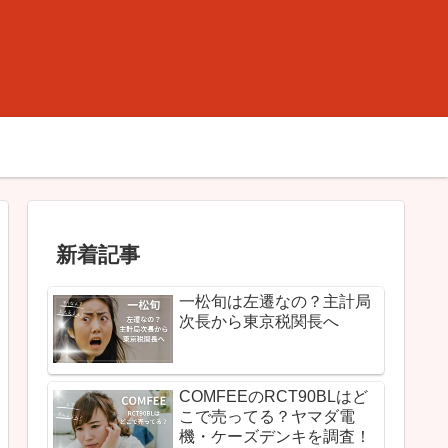
新着記事
一松旬は左遷なの？主計局
次長から東京税関長へ
COMFEEのRCT90BLはど
こで売ってる？ヤマダ電
機・ケーズデンキを調査！