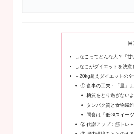
目
しなこってどんな人？「甘
しなこがダイエットを決意
－20kg超えダイエットの
① 食事の工夫：「量」
糖質をとり過ぎない
タンパク質と食物繊
間食は「低GIスイー
② 代謝アップ：筋トレ
③ 腸内環境をととのえ