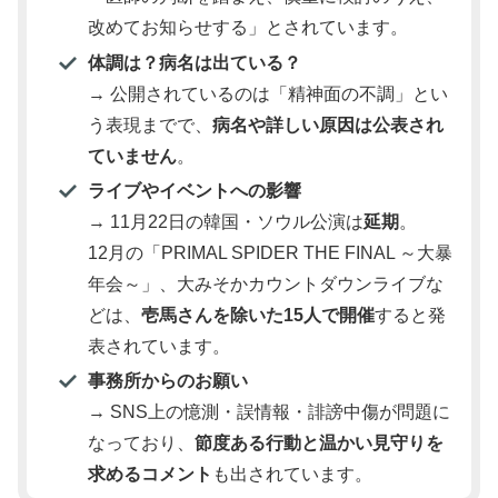
改めてお知らせする」とされています。
体調は？病名は出ている？
→ 公開されているのは「精神面の不調」とい
う表現までで、
病名や詳しい原因は公表され
ていません
。
ライブやイベントへの影響
→ 11月22日の韓国・ソウル公演は
延期
。
12月の「PRIMAL SPIDER THE FINAL ～大暴
年会～」、大みそかカウントダウンライブな
どは、
壱馬さんを除いた15人で開催
すると発
表されています。
事務所からのお願い
→ SNS上の憶測・誤情報・誹謗中傷が問題に
なっており、
節度ある行動と温かい見守りを
求めるコメント
も出されています。