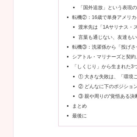
「国外追放」という表現の
転機②：16歳で単身アメリ
渡米先は「1Aサリナス・
言葉も通じない、友達もい
転機③：洗濯係から「投げさ
シアトル・マリナーズと契約
「しくじり」から生まれた3
① 大きな失敗は、「環境
② どんなに下のポジショ
③ 親や周りの“覚悟ある
まとめ
最後に