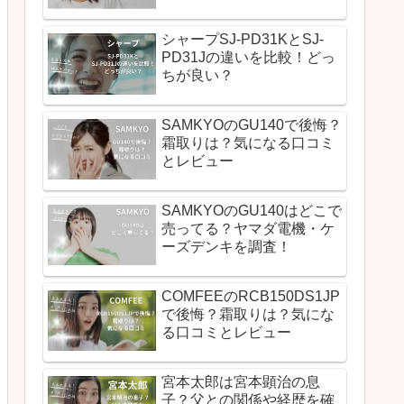
シャープSJ-PD31KとSJ-
PD31Jの違いを比較！どっ
ちが良い？
SAMKYOのGU140で後悔？
霜取りは？気になる口コミ
とレビュー
SAMKYOのGU140はどこで
売ってる？ヤマダ電機・ケ
ーズデンキを調査！
COMFEEのRCB150DS1JP
で後悔？霜取りは？気にな
る口コミとレビュー
宮本太郎は宮本顕治の息
子？父との関係や経歴を確