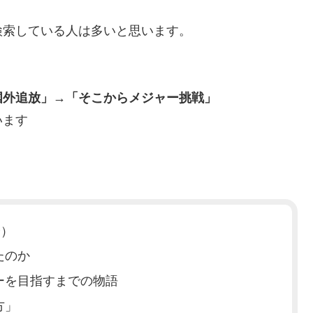
検索している人は多いと思います。
国外追放」→「そこからメジャー挑戦」
います
身）
たのか
ーを目指すまでの物語
方」