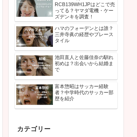
RCB139WH1JPはどこで売
ってる？ヤマダ電機・ケー
ズデンキを調査！
ハマのフォーデンとは誰？
三井寺眞の経歴やプレース
タイル
池田直人と佐藤佳奈の馴れ
初めは？出会いから結婚ま
で
富本惣昭はサッカー経験
者？中学時代のサッカー部
歴を紹介
カテゴリー