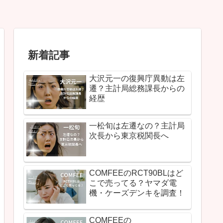
新着記事
大沢元一の復興庁異動は左
遷？主計局総務課長からの
経歴
一松旬は左遷なの？主計局
次長から東京税関長へ
COMFEEのRCT90BLはど
こで売ってる？ヤマダ電
機・ケーズデンキを調査！
COMFEEの