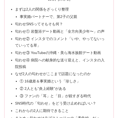
まずは2人の関係をざっくり整理
事実婚パートナーで、第2子の父親
匂わせSNSってそもそも何？
匂わせ① 岩盤浴デート動画と「全方向美少年〜」の声
匂わせ② インスタでのコメント「いや、やってないっ
ていってる草」
匂わせ③ YouTubeの沖縄・美ら海水族館デート動画
匂わせ④ 病院への献身的な送り迎えと、インスタの入
院投稿
なぜ2人の匂わせがここまで話題になったのか
① 16歳差＆事実婚という「珍しさ」
② 2人とも“炎上経験”がある
③ ファンの「耳」と「目」が鋭すぎる時代
SNS時代の「匂わせ」をどう受け止めればいい？
これからの2人に期待できること
まとめ：匂わせはラブストーリーの「予告編」だっ