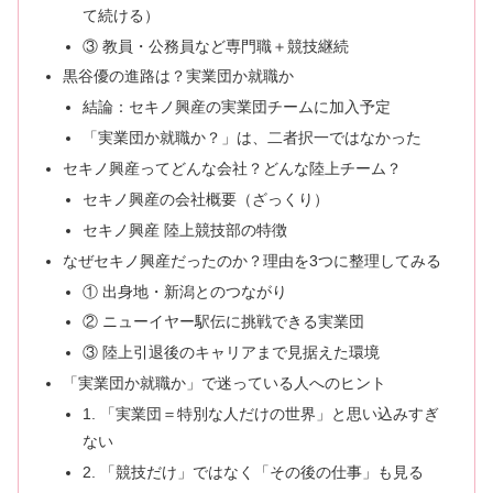
て続ける）
③ 教員・公務員など専門職＋競技継続
黒谷優の進路は？実業団か就職か
結論：セキノ興産の実業団チームに加入予定
「実業団か就職か？」は、二者択一ではなかった
セキノ興産ってどんな会社？どんな陸上チーム？
セキノ興産の会社概要（ざっくり）
セキノ興産 陸上競技部の特徴
なぜセキノ興産だったのか？理由を3つに整理してみる
① 出身地・新潟とのつながり
② ニューイヤー駅伝に挑戦できる実業団
③ 陸上引退後のキャリアまで見据えた環境
「実業団か就職か」で迷っている人へのヒント
1. 「実業団＝特別な人だけの世界」と思い込みすぎ
ない
2. 「競技だけ」ではなく「その後の仕事」も見る