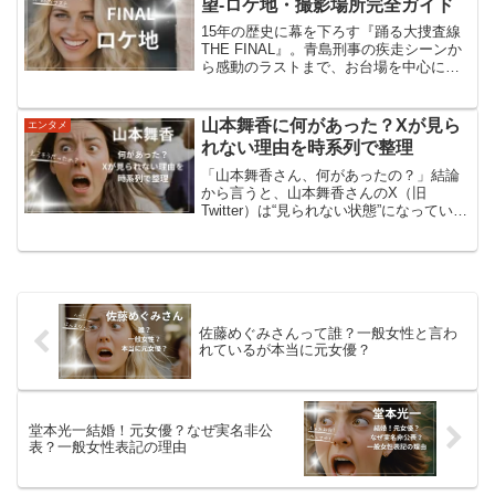
望-ロケ地・撮影場所完全ガイド
15年の歴史に幕を下ろす『踊る大捜査線
THE FINAL』。青島刑事の疾走シーンか
ら感動のラストまで、お台場を中心に繰
り広げられた撮影の舞台裏と、ファン必
見のロケ地を徹底解説します。『踊る大
捜査線 THE FINAL』の概要『踊る大捜査
山本舞香に何があった？Xが見ら
エンタメ
線...
れない理由を時系列で整理
「山本舞香さん、何があったの？」結論
から言うと、山本舞香さんのX（旧
Twitter）は“見られない状態”になっていま
す。公式サイトのXリンク先を開くと、
「このアカウントは存在しません」と表
示されるため、「削除したの？」「トラ
ブル？」と心配の...
佐藤めぐみさんって誰？一般女性と言わ
れているが本当に元女優？
堂本光一結婚！元女優？なぜ実名非公
表？一般女性表記の理由