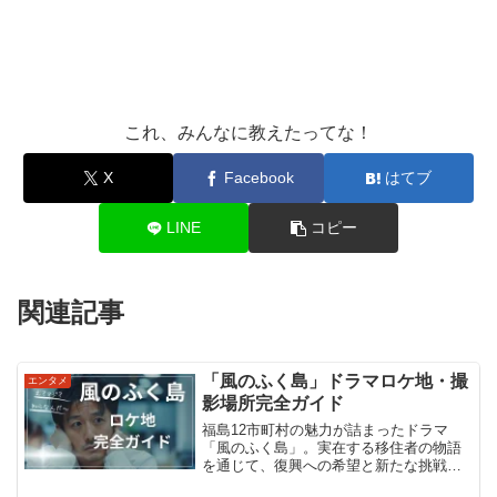
これ、みんなに教えたってな！
X
Facebook
はてブ
LINE
コピー
関連記事
「風のふく島」ドラマロケ地・撮
エンタメ
影場所完全ガイド
福島12市町村の魅力が詰まったドラマ
「風のふく島」。実在する移住者の物語
を通じて、復興への希望と新たな挑戦が
描かれる。美しい自然と温かい人々に出