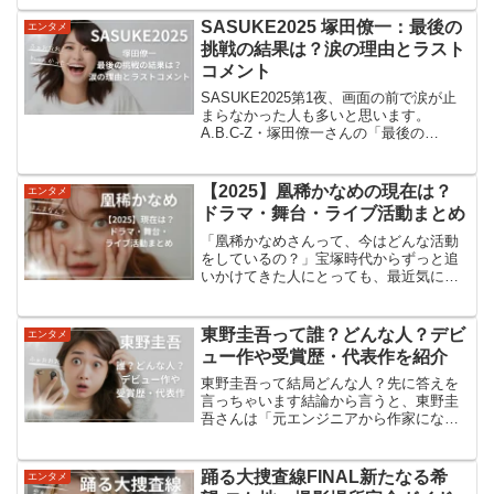
会える、心揺さぶるロケ地の旅へ。ドラ
マ「風のふく島」の概要ドラマ「風のふ
SASUKE2025 塚田僚一：最後の
エンタメ
く島」は、福島12市町村...
挑戦の結果は？涙の理由とラスト
コメント
SASUKE2025第1夜、画面の前で涙が止
まらなかった人も多いと思います。
A.B.C-Z・塚田僚一さんの「最後の
SASUKE」は、それくらい胸にくる挑戦
でした。この記事では、結果はどうだっ
たのかなぜあんなに涙があふれていたの
【2025】凰稀かなめの現在は？
エンタメ
かラストコメン...
ドラマ・舞台・ライブ活動まとめ
「凰稀かなめさんって、今はどんな活動
をしているの？」宝塚時代からずっと追
いかけてきた人にとっても、最近気にな
り始めた人にとっても、「現在」が一番
知りたいところですよね。この記事で
は、2025年時点での凰稀かなめさんの活
東野圭吾って誰？どんな人？デビ
エンタメ
動を、できるだけわかり...
ュー作や受賞歴・代表作を紹介
東野圭吾って結局どんな人？先に答えを
言っちゃいます結論から言うと、東野圭
吾さんは「元エンジニアから作家になっ
た、日本でいちばん売れているミステリ
ー作家のひとり」です。会社員をしなが
ら小説を書き続け、1985年に『放課後』
踊る大捜査線FINAL新たなる希
エンタメ
で江戸川乱歩賞を受賞...