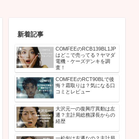
新着記事
COMFEEのRCB139BL1JP
はどこで売ってる？ヤマダ
電機・ケーズデンキを調
査！
COMFEEのRCT90BLで後
悔？霜取りは？気になる口
コミとレビュー
大沢元一の復興庁異動は左
遷？主計局総務課長からの
経歴
一松旬は左遷なの？主計局