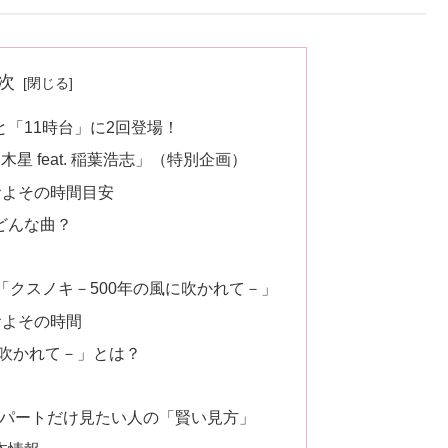
次
「11時台」に2回登場！
星 feat. 稲葉浩志」（特別企画）
およその時間目安
はどんな曲？
「クスノキ－500年の風に吹かれて－」
およその時間
に吹かれて－」とは？
パートだけ見たい人の「賢い見方」