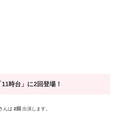
11時台」に2回登場！
治さんは
2回
出演します。