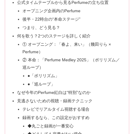
公式タイムテーブルから見るPerfumeの立ち位置
オープニング企画内のPerfume
後半・22時台の“本命ステージ”
つまり、どう見る？
何を歌う？2つのステージを詳しく紹介
① オープニング：「春よ、来い」（幾田りら ×
Perfume）
② 本命：「Perfume Medley 2025」（ポリリズム／
巡ループ）
●「ポリリズム」
●「巡ループ」
なぜ今年のPerfume紅白は“特別”なのか
見逃さないための視聴・録画テクニック
テレビでリアルタイム視聴する場合
録画するなら、この設定がおすすめ
◆丸ごと録画が一番安心