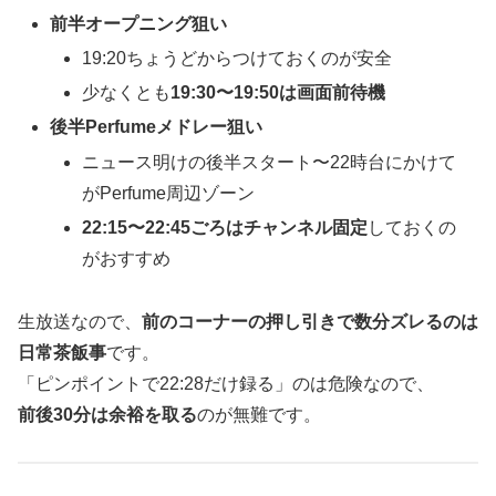
前半オープニング狙い
19:20ちょうどからつけておくのが安全
少なくとも
19:30〜19:50は画面前待機
後半Perfumeメドレー狙い
ニュース明けの後半スタート〜22時台にかけて
がPerfume周辺ゾーン
22:15〜22:45ごろはチャンネル固定
しておくの
がおすすめ
生放送なので、
前のコーナーの押し引きで数分ズレるのは
日常茶飯事
です。
「ピンポイントで22:28だけ録る」のは危険なので、
前後30分は余裕を取る
のが無難です。