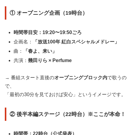
① オープニング企画（19時台）
時間帯目安：19:20〜19:50ごろ
企画名：
「放送100年 紅白スペシャルメドレー」
曲：
「春よ、来い」
共演：
幾田りら × Perfume
→ 番組スタート直後の
オープニングブロック内
で歌うの
で、
「最初の30分を見ておけば安心」というイメージです。
② 後半本編ステージ（22時台）※ここが本命！
時間帯：22時台（公式発表）