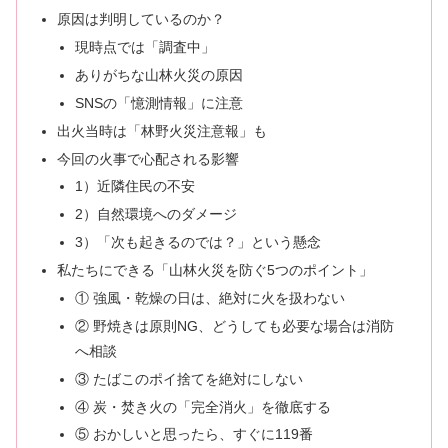
原因は判明しているのか？
現時点では「調査中」
ありがちな山林火災の原因
SNSの「憶測情報」に注意
出火当時は「林野火災注意報」も
今回の火事で心配される影響
1）近隣住民の不安
2）自然環境へのダメージ
3）「次も起きるのでは？」という懸念
私たちにできる「山林火災を防ぐ5つのポイント」
① 強風・乾燥の日は、絶対に火を扱わない
② 野焼きは原則NG、どうしても必要な場合は消防
へ相談
③ たばこのポイ捨てを絶対にしない
④ 炭・焚き火の「完全消火」を徹底する
⑤ おかしいと思ったら、すぐに119番