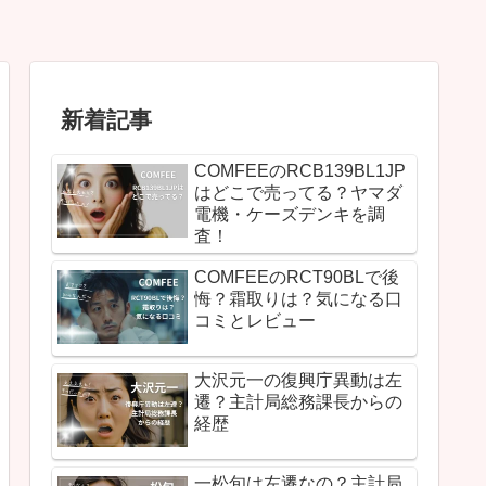
新着記事
COMFEEのRCB139BL1JP
はどこで売ってる？ヤマダ
電機・ケーズデンキを調
査！
COMFEEのRCT90BLで後
悔？霜取りは？気になる口
コミとレビュー
大沢元一の復興庁異動は左
遷？主計局総務課長からの
経歴
一松旬は左遷なの？主計局