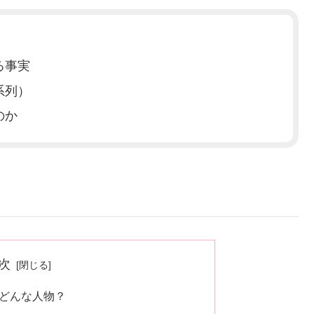
る事実
系列）
のか
次
どんな人物？