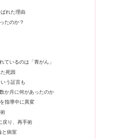
呼ばれた理由
ったのか？
れているのは「胃がん」
れた死因
という証言も
数か月に何があったのか
手を指導中に異変
手術
カに戻り、再手術
輪と病室