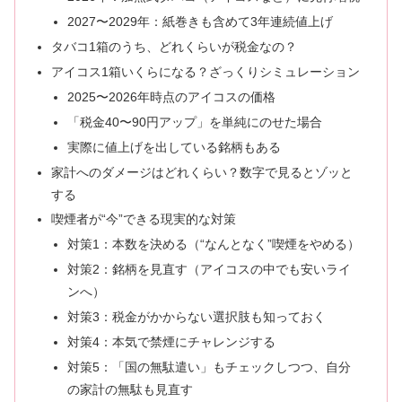
2027〜2029年：紙巻きも含めて3年連続値上げ
タバコ1箱のうち、どれくらいが税金なの？
アイコス1箱いくらになる？ざっくりシミュレーション
2025〜2026年時点のアイコスの価格
「税金40〜90円アップ」を単純にのせた場合
実際に値上げを出している銘柄もある
家計へのダメージはどれくらい？数字で見るとゾッと
する
喫煙者が“今”できる現実的な対策
対策1：本数を決める（“なんとなく”喫煙をやめる）
対策2：銘柄を見直す（アイコスの中でも安いライ
ンへ）
対策3：税金がかからない選択肢も知っておく
対策4：本気で禁煙にチャレンジする
対策5：「国の無駄遣い」もチェックしつつ、自分
の家計の無駄も見直す