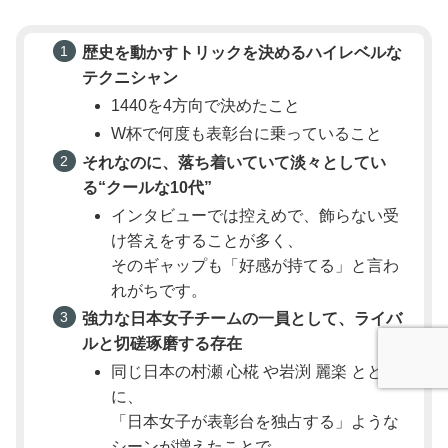
歴史を動かすトリックを決めるハイレベルな
テクニシャン
1440を4方向で決めたこと
W杯で何度も表彰台に乗っていること
それなのに、落ち着いていて淡々としてい
る“クールな10代”
インタビューでは控えめで、飾らない受
け答えをすることが多く、
そのギャップも「好感が持てる」と言わ
れがちです。
強力な日本女子チームの一員として、ライバ
ルと切磋琢磨する存在
同じ日本の村瀬 心椛 や岩渕 麗楽 ととも
に、
「日本女子が表彰台を独占する」ような
シーンが増えたことで、