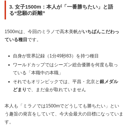
3. 女子1500m：本人が「一番勝ちたい」と語
る“悲願の距離”
1500mは、今回のミラノで高木美帆が
いちばんこだわっ
ている種目
です。
自身が世界記録（1分49秒83）を持つ種目
ワールドカップではシーズン総合優勝を何度も取っ
ている「本職中の本職」
それでもオリンピックでは、平昌・北京と
銀メダル
どまり
で、まだ金が取れていません
本人も「ミラノでは1500mでどうしても勝ちたい」とい
う趣旨の発言をしていて、今大会最大の目標になっていま
す。