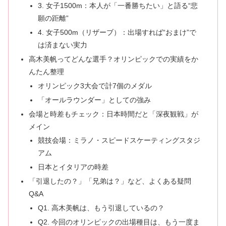
3. 女子1500m：本人が「一番勝ちたい」と語る“悲
願の距離”
4. 女子500m（リザーブ）：出場すれば“おまけ”で
は済まない実力
高木美帆ってどんな選手？オリンピックでの実績をか
んたん整理
オリンピック3大会で計7個のメダル
「オールラウンダー」としての強み
会場と時差もチェック：日本時間だと「深夜観戦」が
メイン
競技会場：ミラノ・スピードスケーティングスタジ
アム
日本とイタリアの時差
「引退したの？」「兄弟は？」など、よくある疑問
Q&A
Q1. 高木美帆は、もう引退しているの？
Q2. 今回のオリンピックの出場種目は、もう一度ま