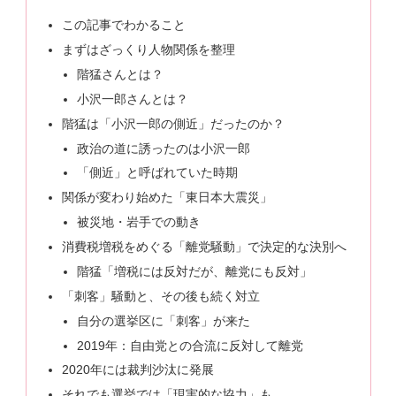
この記事でわかること
まずはざっくり人物関係を整理
階猛さんとは？
小沢一郎さんとは？
階猛は「小沢一郎の側近」だったのか？
政治の道に誘ったのは小沢一郎
「側近」と呼ばれていた時期
関係が変わり始めた「東日本大震災」
被災地・岩手での動き
消費税増税をめぐる「離党騒動」で決定的な決別へ
階猛「増税には反対だが、離党にも反対」
「刺客」騒動と、その後も続く対立
自分の選挙区に「刺客」が来た
2019年：自由党との合流に反対して離党
2020年には裁判沙汰に発展
それでも選挙では「現実的な協力」も