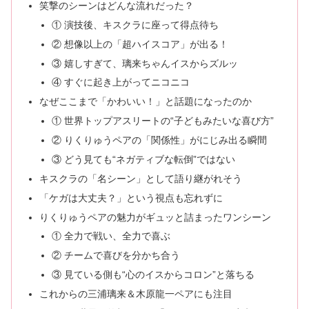
笑撃のシーンはどんな流れだった？
① 演技後、キスクラに座って得点待ち
② 想像以上の「超ハイスコア」が出る！
③ 嬉しすぎて、璃来ちゃんイスからズルッ
④ すぐに起き上がってニコニコ
なぜここまで「かわいい！」と話題になったのか
① 世界トップアスリートの“子どもみたいな喜び方”
② りくりゅうペアの「関係性」がにじみ出る瞬間
③ どう見ても“ネガティブな転倒”ではない
キスクラの「名シーン」として語り継がれそう
「ケガは大丈夫？」という視点も忘れずに
りくりゅうペアの魅力がギュッと詰まったワンシーン
① 全力で戦い、全力で喜ぶ
② チームで喜びを分かち合う
③ 見ている側も“心のイスからコロン”と落ちる
これからの三浦璃来＆木原龍一ペアにも注目