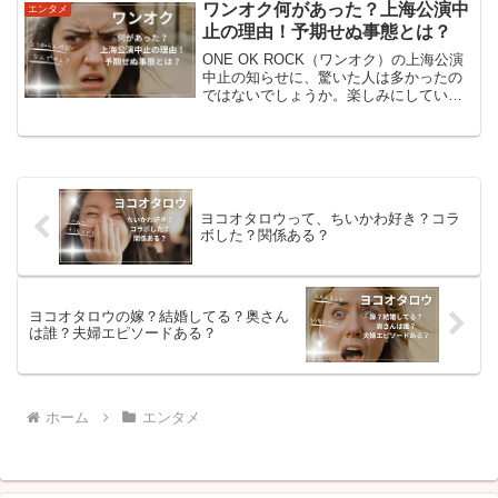
貴と樋口幸平の出会い増子敦貴と樋口幸
ワンオク何があった？上海公演中
エンタメ
平は、スーパー戦隊シリ...
止の理由！予期せぬ事態とは？
ONE OK ROCK（ワンオク）の上海公演
中止の知らせに、驚いた人は多かったの
ではないでしょうか。楽しみにしていた
人にとっては、「いったい何があった
の？」「メンバーは大丈夫？」「なぜ中
止になったの？」と気になることばかり
だったはずです。今...
ヨコオタロウって、ちいかわ好き？コラ
ボした？関係ある？
ヨコオタロウの嫁？結婚してる？奥さん
は誰？夫婦エピソードある？
ホーム
エンタメ