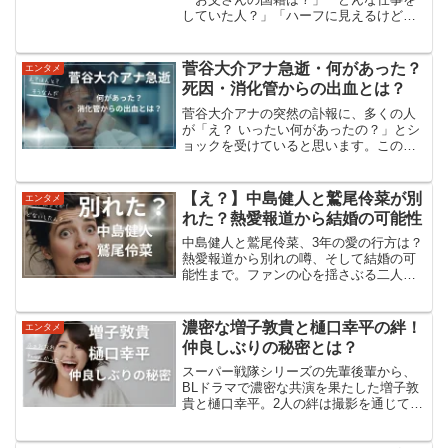
していた人？」「ハーフに見えるけど実
際どうなの？」といった疑問がたくさん
出てきますよね。この記事では、父親の
国籍・出身地父親の「職業」についてわ
菅谷大介アナ急逝・何があった？
エンタメ
かっている範囲伊礼彼方さん...
死因・消化管からの出血とは？
菅谷大介アナの突然の訃報に、多くの人
が「え？ いったい何があったの？」とシ
ョックを受けていると思います。この記
事では、何が起きたのか（公式に公表さ
れている事実）菅谷大介アナはどんな人
だったのか死因とされた「消化管からの
【え？】中島健人と鷲尾伶菜が別
エンタメ
出血」とは何か公表され...
れた？熱愛報道から結婚の可能性
中島健人と鷲尾伶菜、3年の愛の行方は？
熱愛報道から別れの噂、そして結婚の可
能性まで。ファンの心を揺さぶる二人の
関係性の真相に迫ります。今、明かされ
る驚きの事実とは？熱愛報道の経緯2024
年1月17日、『女性セブン』が中島健人と
濃密な増子敦貴と樋口幸平の絆！
エンタメ
鷲尾伶菜の熱愛...
仲良しぶりの秘密とは？
スーパー戦隊シリーズの先輩後輩から、
BLドラマで濃密な共演を果たした増子敦
貴と樋口幸平。2人の絆は撮影を通じてさ
らに深まり、息の合った演技で魅了す
る。その仲良しぶりの秘密とは？増子敦