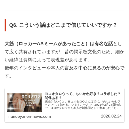
Q6. こういう話はどこまで信じていいですか？
大筋（ロッカーAAミームがあったこと）は有名な話
とし
て広く共有されていますが、昔の掲示板文化のため、細か
い経緯は資料によって表現差があります。
後年のインタビューや本人の言及を中心に見るのが安心で
す。
ヨコオタロウって、ちいかわ好き？コラボした？
関係ある？
結論からいうと、ヨコオタロウさんは“かなりのちいかわフ
ァン”として知られています。一方で、2026年2月24日時点
で、ヨコオタロウさん本人が制作側として参加した「ちい
かわ公式コラボ（脚本・監修など）」は、公式情報では確
認しにくいです。つまり...
2026.02.24
nandeyanen-news.com