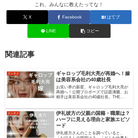
これ、みんなに教えたってな！
X
Facebook
はてブ
LINE
コピー
関連記事
ギャロップ毛利大亮が再婚へ！嫁
エンタメ
は美容系会社の40歳社長
お笑い界の新星、ギャロップ毛利大亮が
再婚へ！公開プロポーズで話題沸騰、お
相手は美容系会社の40歳社長。THE
SECOND優勝から私生活まで、毛利の人
生が大きく動き出す！毛利大亮の再婚相
手とは毛利大亮さんの再婚相手は、40歳
伊礼彼方の父親の国籍・職業は？
エンタメ
の美容系会社の社...
ハーフに見える理由と家族エピソ
ード
伊礼彼方さんのことを調べていると、
「お父さんの国籍は？」「どんな仕事を