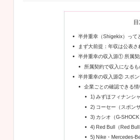
目
半井重幸（Shigekix）っ
まず大前提：年収は公表さ
半井重幸の収入源① 所属
所属契約で収入になるも
半井重幸の収入源② スポ
企業ごとの確認できる情
1) みずほフィナン
2) コーセー（スポ
3) カシオ（G-SHOCK 
4) Red Bull（Red Bull
5) Nike・Merce