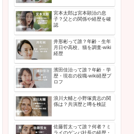
宮本太郎は宮本顕治の息
子？父との関係や経歴を確
認
井形彬って誰？年齢・生年
月日や高校、猫を調査-wiki
経歴
濱田佳治って誰？年齢・学
歴・現在の役職-wiki経歴プ
ロフ
浪川大輔と小野塚貴志の関
係は？共演歴と噂を検証
佐藤哲太って誰？何者？ミ
ライのゲンバ社長の経歴・