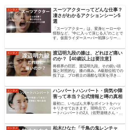
スーツアクターってどんな仕事？
エンタメ
凄さがわかるアクションシーン5
選
「スーツアクター」は、変身ヒーローや
怪獣など、“中に入って演じる人”のことで
す。仮面ライダースーパー戦隊シリーズ
ウルトラマン怪獣・怪人・ゆるキャラ
などこういった「顔が見えないキャラク
ター」の中で、アクション全部を担当す
渡辺明九段の膝は、どれほど痛い
エンタメ
る俳優・スタントマン...
のか？【40歳以上は要注意】
将棋界の巨匠、渡辺明九段。その鋭い頭
脳と対照的な、膝の痛み。A級順位戦での
投了は、プロ棋士の過酷な現実を浮き彫
りにした。その痛みの真相と、私たちへ
の警鐘とは？極めて深刻な痛み渡辺明九
段がA級順位戦で投了するほどの膝の痛み
ハンバートハンバート・病気や障
エンタメ
は、変形性膝関節症の...
害って本当？公式情報と噂の真相
最初に、いちばん大事なポイントをハッ
キリさせておきます。現時点で、ハンバ
ートハンバートの2人（佐野遊穂さん・佐
藤良成さん）について、「病気」や「障
害」を公表した公式な情報はありませ
ん。公式サイトやレーベルのプロフィー
柏木ひなた「千鳥の鬼レンチャ
エンタメ