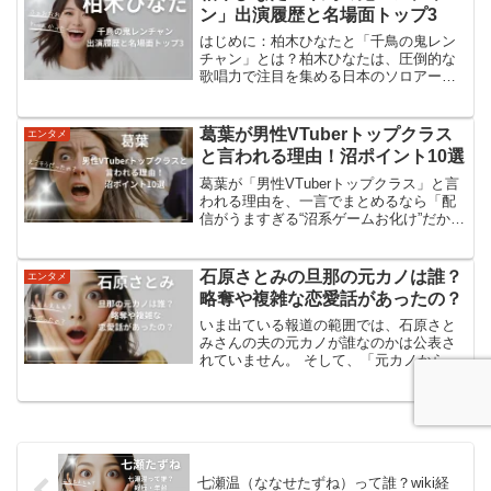
ル、最新のニュースを見て...
ン」出演履歴と名場面トップ3
はじめに：柏木ひなたと「千鳥の鬼レン
チャン」とは？柏木ひなたは、圧倒的な
歌唱力で注目を集める日本のソロアーテ
ィストです。1999年3月29日生まれ、千
葉県出身で、2010年から2022年まで女性
アイドルグループ「私立恵比寿中学」の
葛葉が男性VTuberトップクラス
エンタメ
メンバーと...
と言われる理由！沼ポイント10選
葛葉が「男性VTuberトップクラス」と言
われる理由を、一言でまとめるなら「配
信がうますぎる“沼系ゲームお化け”だか
ら」この記事では、「なんでここまで人
気なの？」「どこにハマる人が多い
の？」という視点で、葛葉の“沼ポイン
石原さとみの旦那の元カノは誰？
エンタメ
ト”を10個に整理し...
略奪や複雑な恋愛話があったの？
いま出ている報道の範囲では、石原さと
みさんの夫の元カノが誰なのかは公表さ
れていません。 そして、「元カノから略
奪した」と言い切れる確かな報道も見当
たりません。 わかっているのは、石原さ
とみさんが2020年10月に同世代の一般男
性との結婚を発...
七瀬温（ななせたずね）って誰？wiki経