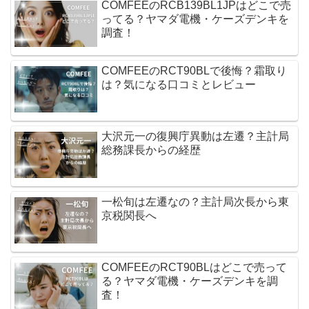
COMFEEのRCB139BL1JPはどこで売
ってる？ヤマダ電機・ケーズデンキを
調査！
COMFEEのRCT90BLで後悔？霜取り
は？気になる口コミとレビュー
大沢元一の復興庁異動は左遷？主計局
総務課長からの経歴
一松旬は左遷なの？主計局次長から東
京税関長へ
COMFEEのRCT90BLはどこで売って
る？ヤマダ電機・ケーズデンキを調
査！