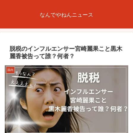
なんでやねんニュース
脱税のインフルエンサー宮崎麗果こと黒木
麗香被告って誰？何者？
国内