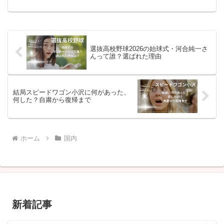
阪府寝屋川市家族：妻・1男・1女居住
地：東京都杉並区在住 約30年最終学歴：
京都大学大学院 工学研究科 修士課程（土
木工...
選抜高校野球2026の始球式・河合純一さ
んって誰？選ばれた理由
結局スピードワゴン小沢に何があった、
何した？自粛から復帰まで
ホーム
国内
新着記事