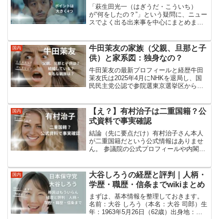
「萩生田光一（はぎうだ・こういち）
が“何をしたの？”」という疑問に、ニュー
スでよく出る出来事を中心にまとめま
す。結論から順番に、最近の話 → 少し前
の話 → もっと前の実績、の流れでサクッ
と把握できるようにしました。まず結
牛田茉友の家族（父親、旦那と子
国内
論：最近“何をした...
供）と家系図：独身なの？
牛田茉友の最新プロフィールと経歴牛田
茉友氏は2025年4月にNHKを退局し、国
民民主党公認で参院選東京選挙区から立
候補を表明しました。経歴：2009年NHK
入局後、山口・京都・東京・大阪の各放
送局を歴任。2023年8月からは「日曜討
【え？】有村治子は二重国籍？公
国内
論」キャ...
式資料で事実確認
結論（先に要点だけ）有村治子さん本人
が二重国籍だという公式情報はありませ
ん。 参議院の公式プロフィールや内閣官
房の大臣ページなど、公的な経歴資料に
そのような記載はなく、確認できませ
ん。むしろ有村さんは2016年10月の参議
大谷しろうの経歴と評判｜人柄・
国内
院予算委員会で「政...
学歴・職歴・信条までwikiまとめ
まずは、基本情報を整理しておきます。
名前：大谷 しろう（本名：大谷 司郎）生
年：1963年5月26日（62歳）出身地：大