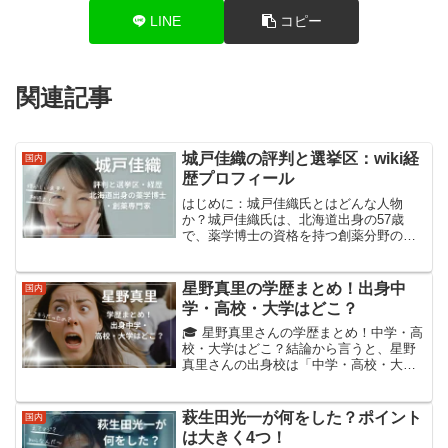
LINE
コピー
関連記事
城戸佳織の評判と選挙区：wiki経
国内
歴プロフィール
はじめに：城戸佳織氏とはどんな人物
か？城戸佳織氏は、北海道出身の57歳
で、薬学博士の資格を持つ創薬分野の専
門家です。国民民主党の新人候補とし
て、2022年と2025年の参議院選挙に比例
代表で立候補し、医療政策や社会保障へ
星野真里の学歴まとめ！出身中
国内
の関心から政治の道に...
学・高校・大学はどこ？
🎓 星野真里さんの学歴まとめ！中学・高
校・大学はどこ？結論から言うと、星野
真里さんの出身校は「中学・高校・大学
すべて青山学院」です。中学受験で青山
学院中等部に合格し、そのまま高校・大
学までエスカレーターで進学していま
萩生田光一が何をした？ポイント
国内
す。大学の学部は文学部フ...
は大きく4つ！