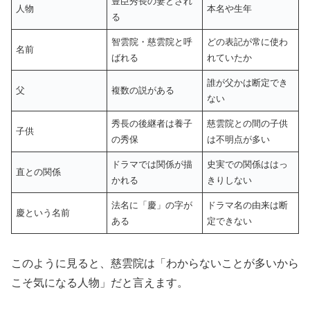
豊臣秀長の妻とされ
人物
本名や生年
る
智雲院・慈雲院と呼
どの表記が常に使わ
名前
ばれる
れていたか
誰が父かは断定でき
父
複数の説がある
ない
秀長の後継者は養子
慈雲院との間の子供
子供
の秀保
は不明点が多い
ドラマでは関係が描
史実での関係ははっ
直との関係
かれる
きりしない
法名に「慶」の字が
ドラマ名の由来は断
慶という名前
ある
定できない
このように見ると、慈雲院は「わからないことが多いから
こそ気になる人物」だと言えます。