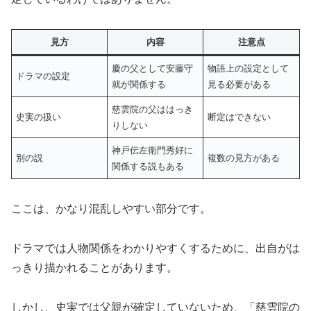
見方
内容
注意点
慶の父として安藤守
物語上の設定として
ドラマの設定
就が関係する
見る必要がある
慈雲院の父ははっき
史実の扱い
断定はできない
りしない
神戸伝左衛門秀好に
別の説
複数の見方がある
関係する説もある
ここは、かなり混乱しやすい部分です。
ドラマでは人物関係をわかりやすくするために、出自がは
っきり描かれることがあります。
しかし、史実では父親が確定していないため、「慈雲院の