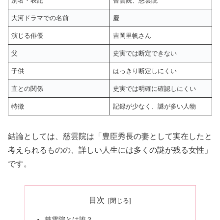
別名・表記
智雲院、慈雲院
大河ドラマでの名前
慶
演じる俳優
吉岡里帆さん
父
史実では断定できない
子供
はっきり断定しにくい
直との関係
史実では明確に確認しにくい
特徴
記録が少なく、謎が多い人物
結論としては、慈雲院は「豊臣秀長の妻として実在したと
考えられるものの、詳しい人生には多くの謎が残る女性」
です。
目次
慈雲院とは誰？