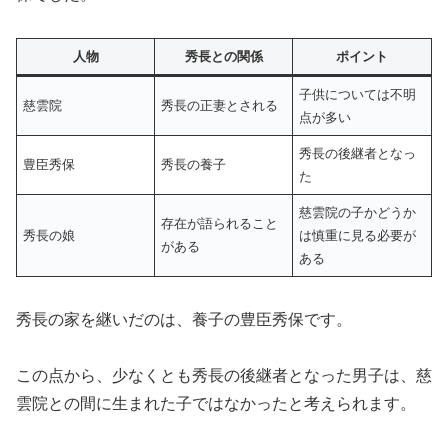
人物
秀長との関係
ポイント
子供については不明
慈雲院
秀長の正妻とされる
点が多い
秀長の後継者となっ
豊臣秀保
秀長の養子
た
慈雲院の子かどうか
存在が語られること
秀長の娘
は慎重に見る必要が
がある
ある
秀長の家を継いだのは、養子の豊臣秀保です。
この点から、少なくとも秀長の後継者となった男子は、慈
雲院との間に生まれた子ではなかったと考えられます。