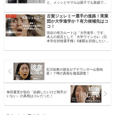
と、メッシとヤマルは親子でも親戚でも
ありません。2007年、チャリティー企画
で偶然出会った「赤の他人」です。た
だ、その出会いが約19年後にワールドカ
古賀ジェレミー選手の進路！実業
スポーツ
ップ決勝という形でつ...
団か大学進学か？有力候補先はコ
コ！
現在の有力ルートは「大学進学」です。
本人の発言として「大学でインカレ（日
本学生対校選手権）4連覇を目指したい」
という趣旨のコメントが各種記事で紹介
されています。具体的な大学名は公式に
は未公表ですが、「強豪大学へ進学する
予定」とする報道・まと...
石川祐希の彼女がアナウンサー山形純
菜！？噂の真相を徹底調査！
角田夏実が告白「結婚したいけど相手が
いない」の真相はコレだった！