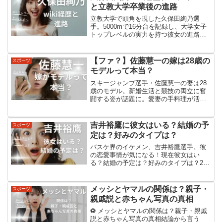
て、今後は海外の新リーグ挑...
と立教大学卒業後の進路
立教大学で頭角を現した久保田絢乃選
手。5000mで16分台を記録し、大学女子
トップレベルの実力を持つ彼女の進路に
注目が集まっています。実業団入りか、
それとも新たな挑戦か。その経歴と将来
の展望に迫ります。高校時代の活躍久保
【ファ？】佐藤慧一の嫁は28歳の
スポーツ
田絢乃選手は、高校時...
モデルって本当？
スキージャンプ選手・佐藤慧一の妻は28
歳のモデル。新婚生活と競技の両立に奮
闘する姿が話題に。愛妻の手料理が活力
源となり、W杯での飛躍を目指す佐藤選
手の素顔に迫ります。佐藤慧一選手のプ
ロフィール佐藤慧一選手は、1997年7月
吉井裕鷹に彼女はいる？結婚の予
スポーツ
27日生まれの26...
定は？好みのタイプは？
バスケ界のイケメン、吉井裕鷹選手。彼
の恋愛事情が気になる！現在彼女はい
る？結婚の予定は？好みのタイプは？26
歳の注目選手の素顔に迫ります。現在の
彼女はいるの？吉井裕鷹選手には、現在
彼女はいないようです。吉井選手のSNS
メッシとヤマルの関係は？親子・
スポーツ
や公式プロフィールに彼...
親戚説と赤ちゃん写真の真相
⚽ メッシとヤマルの関係は？親子・親戚
説と赤ちゃん写真の真相結論から言う