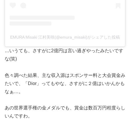
EMURA Misaki 江村美咲(@emura_misaki)がシェアした投稿
…いうても、さすがに2億円は言い過ぎやったみたいです
な(笑)
色々調べた結果、主な収入源はスポンサー料と大会賞金み
たいで、「Dior」ってもやな、さすがに２億はいかんかも
なぁ…。
あの世界選手権の金メダルでも、賞金は数百万円程度らし
いんですわ。