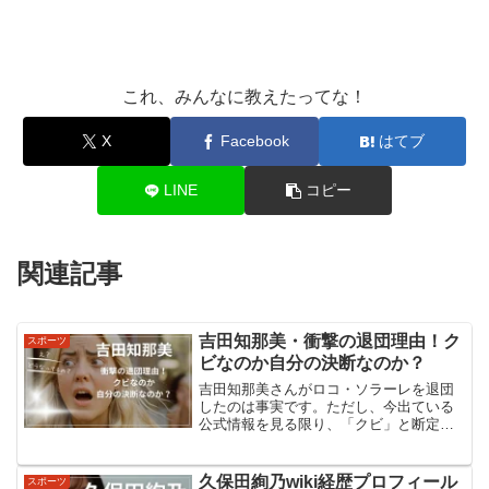
これ、みんなに教えたってな！
X
Facebook
はてブ
LINE
コピー
関連記事
吉田知那美・衝撃の退団理由！ク
スポーツ
ビなのか自分の決断なのか？
吉田知那美さんがロコ・ソラーレを退団
したのは事実です。ただし、今出ている
公式情報を見る限り、「クビ」と断定で
きる材料はなく、本人の決断による退団
と見るのが自然です。本人は「新しい環
境へと向かいます」とコメントしてい
久保田絢乃wiki経歴プロフィール
スポーツ