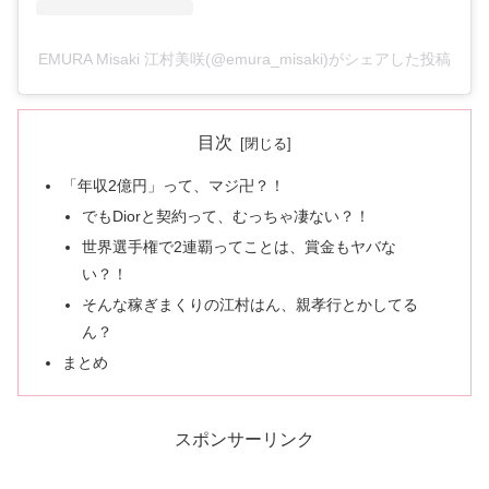
EMURA Misaki 江村美咲(@emura_misaki)がシェアした投稿
目次
「年収2億円」って、マジ卍？！
でもDiorと契約って、むっちゃ凄ない？！
世界選手権で2連覇ってことは、賞金もヤバな
い？！
そんな稼ぎまくりの江村はん、親孝行とかしてる
ん？
まとめ
スポンサーリンク