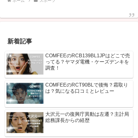
ホーム
スポーツ
新着記事
COMFEEのRCB139BL1JPはどこで売
ってる？ヤマダ電機・ケーズデンキを
調査！
COMFEEのRCT90BLで後悔？霜取り
は？気になる口コミとレビュー
大沢元一の復興庁異動は左遷？主計局
総務課長からの経歴