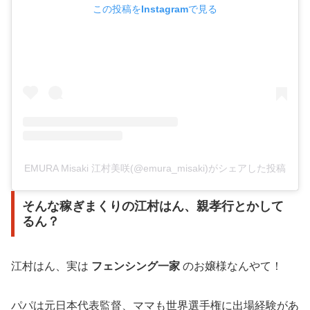
この投稿をInstagramで見る
EMURA Misaki 江村美咲(@emura_misaki)がシェアした投稿
そんな稼ぎまくりの江村はん、親孝行とかして
るん？
江村はん、実は
フェンシング一家
のお嬢様なんやて！
パパは元日本代表監督、ママも世界選手権に出場経験があ