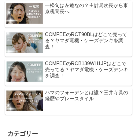
一松旬は左遷なの？主計局次長から東
京税関長へ
COMFEEのRCT90BLはどこで売って
る？ヤマダ電機・ケーズデンキを調
査！
COMFEEのRCB139WH1JPはどこで
売ってる？ヤマダ電機・ケーズデンキ
を調査！
ハマのフォーデンとは誰？三井寺眞の
経歴やプレースタイル
カテゴリー