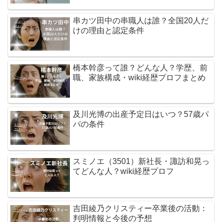
串カツ田中の串職人は誰？全国20人だ
けの理由と認定条件
橋本幹彦って誰？どんな人？学歴、前
職、家族構成・wiki経歴プロフまとめ
及川光博の出産予定日はいつ？57歳パ
パの条件
スミノエ（3501）新社長・諏訪和晃っ
てどんな人？wiki経歴プロフ
吉田綾乃クリスティー卒業後の活動：
判明情報と今後の予想