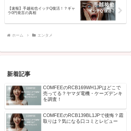
【速報】手越祐也イッテQ復活！？ギャ
ラ0円発言の真相
ホーム
エンタメ
新着記事
COMFEEのRCB169WH1JPはどこで
売ってる？ヤマダ電機・ケーズデンキ
を調査！
COMFEEのRCB139BL1JPで後悔？霜
取りは？気になる口コミとレビュー