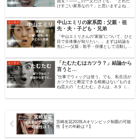
国宝！――この一文だけでも、「どれだ
けすごい家系なの？」と思いますよね。
この記事では、中村橋之助ってどんな
人？父・八代目 中村芝翫はどんな歌舞伎
役者？祖父・七代目 中村芝翫は、なぜ
中山エミリの家系図：父親・祖
エンタメ
「人間国宝」と呼ばれたの...
先・夫・子ども・兄弟
「中山エミリさんの“家族”について、ひと
目で全体像が知りたい」。まずは結論を
先に──父親：歌手・俳優として活動した
マイケル中山（本名：中山重治）。［叔
母は女優の中山麻理］。祖先（父方）：
曽祖父はロジャー・ジュリアス・イング
「たむたむはカツラ？」結論から
エンタメ
ロット。明治期にマ...
言うと…
“仕事でウィッグは使う。でも、私生活が
カツラだと断定できる根拠はない”ものま
ね芸人の「たむたむ」さんは、ネタ（も
のまね）で髪型を再現するために“ウィッ
グ（カツラ）を頻繁に使います”。 これは
活動スタイル上、自然なことです。一方
で、日常生活で...
宮崎友花2028LAオリンピック制覇の可能
性【その年齢は？】