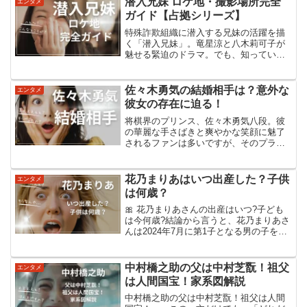
潜入兄妹 ロケ地・撮影場所完全
エンタメ
ガイド【占拠シリーズ】
特殊詐欺組織に潜入する兄妹の活躍を描
く「潜入兄妹」。竜星涼と八木莉可子が
魅せる緊迫のドラマ。でも、知っていま
すか？あの印象的なシーンが、実は身近
な場所で撮影されていたことを。横浜の
歓楽街から宇都宮、水戸まで。ドラマの
佐々木勇気の結婚相手は？意外な
エンタメ
舞台裏に迫り、あなたもロ...
彼女の存在に迫る！
将棋界のプリンス、佐々木勇気八段。彼
の華麗な手さばきと爽やかな笑顔に魅了
されるファンは多いですが、そのプライ
ベートは謎に包まれています。結婚や彼
女の噂がささやかれる中、果たして真相
は？意外な人物との関係や恋愛観に迫
花乃まりあはいつ出産した？子供
エンタメ
り、彼の知られざる一面を探...
は何歳？
🎀 花乃まりあさんの出産はいつ?子ども
は今何歳?結論から言うと、花乃まりあさ
んは2024年7月に第1子となる男の子を出
産したと発表しています。ただし正確な
出産日そのものは公表されていません。
なので2026年7月時点で、お子さんはおそ
中村橋之助の父は中村芝翫！祖父
エンタメ
らく2歳...
は人間国宝！家系図解説
中村橋之助の父は中村芝翫！祖父は人間