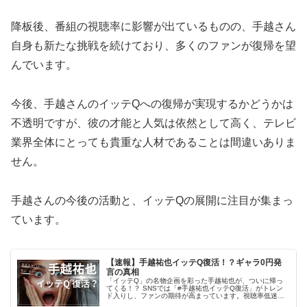
降板後、番組の視聴率に影響が出ているものの、手越さん
自身も新たな挑戦を続けており、多くのファンが復帰を望
んでいます。
今後、手越さんのイッテQへの復帰が実現するかどうかは
不透明ですが、彼の才能と人気は依然として高く、テレビ
業界全体にとっても貴重な人材であることは間違いありま
せん。
手越さんの今後の活動と、イッテQの展開に注目が集まっ
ています。
【速報】手越祐也イッテQ復活！？ギャラ0円発
言の真相
「イッテQ」の名物企画を彩った手越祐也が、ついに帰っ
てくる！？ SNSでは「#手越祐也イッテQ復活」がトレン
ド入りし、ファンの期待が高まっています。視聴率低迷に
悩む人気番組に、手越の復帰が新たな風を吹き込むか。ギ