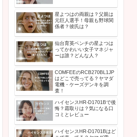
星よつはの両親は？父親は
元巨人選手！母親も野球関
係者？彼氏は？
仙台育英ベンチの星よつは
ってかわいい女子マネジャ
ーは誰？どんな人？
COMFEEのRCB270BL1JP
はどこで売ってる？ヤマダ
電機・ケーズデンキを調
査！
ハイセンスHR-D1701Bで後
悔？霜取りは？気になる口
コミとレビュー
ハイセンスHR-D1701Bはど