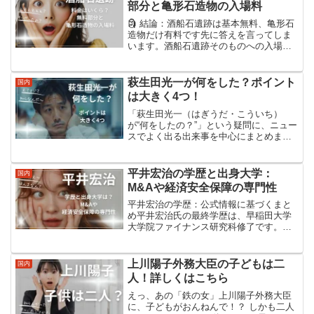
部分と亀形石造物の入場料
🗿 結論：酒船石遺跡は基本無料、亀形石
造物だけ有料です先に答えを言ってしま
います。酒船石遺跡そのものへの入場は
無料です。ただし、遺跡の一部である
「亀形石造物」のエリアだけは有料エリ
アになっていて、大人300円・子供100円
萩生田光一が何をした？ポイント
国内
が必要です。つまり...
は大きく4つ！
「萩生田光一（はぎうだ・こういち）
が“何をしたの？”」という疑問に、ニュー
スでよく出る出来事を中心にまとめま
す。結論から順番に、最近の話 → 少し前
の話 → もっと前の実績、の流れでサクッ
と把握できるようにしました。まず結
平井宏治の学歴と出身大学：
国内
論：最近“何をした...
M&Aや経済安全保障の専門性
平井宏治の学歴：公式情報に基づくまと
め平井宏治氏の最終学歴は、早稲田大学
大学院ファイナンス研究科修了です。こ
の学歴が、彼のM&Aや経済安全保障の専
門性を支えています。信頼できる情報源
によると、平井氏は早稲田大学大学院フ
上川陽子外務大臣の子どもは二
国内
ァイナンス研究科を修了...
人！詳しくはこちら
えっ、あの「鉄の女」上川陽子外務大臣
に、子どもがおんねんで！？ しかも二人