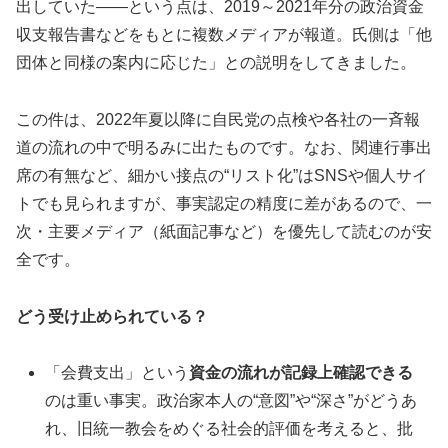
出していた――という点は、2019～2021年分の政治資金
収支報告書などをもとに複数メディアが報道。氏側は「他
団体と同様の案内に応じた」との説明をしてきました。
この件は、2022年夏以降に自民党の点検や各社の一斉報
道の流れの中で明るみに出たものです。なお、関連行事出
席の有無など、細かい接点の“リスト化”はSNSや個人サイ
トでも見られますが、事実認定の精度に差があるので、一
次・主要メディア（紙面記事など）を優先して読むのが安
全です。
どう受け止められている？
「会費支出」という
資金の流れが記録上確認できる
のは重い事実。政治家本人の“意図”や“深さ”がどうあ
れ、旧統一教会をめぐる社会的評価を考えると、批