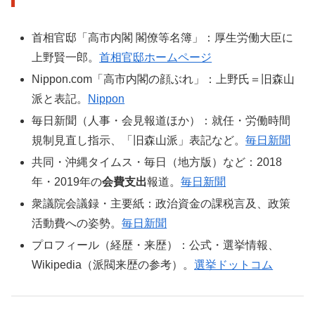
首相官邸「高市内閣 閣僚等名簿」：厚生労働大臣に
上野賢一郎。
首相官邸ホームページ
Nippon.com「高市内閣の顔ぶれ」：上野氏＝旧森山
派と表記。
Nippon
毎日新聞（人事・会見報道ほか）：就任・労働時間
規制見直し指示、「旧森山派」表記など。
毎日新聞
共同・沖縄タイムス・毎日（地方版）など：2018
年・2019年の
会費支出
報道。
毎日新聞
衆議院会議録・主要紙：政治資金の課税言及、政策
活動費への姿勢。
毎日新聞
プロフィール（経歴・来歴）：公式・選挙情報、
Wikipedia（派閥来歴の参考）。
選挙ドットコム