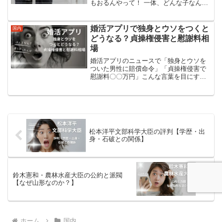
もおるんやって！ 一体、どんな子なんや
ろ？ 旦那はんも東大卒のエリートらしい
し、さぞかし鼻が高いんちゃうやろか？
ほな、ちょっとだけ覗いてみよか？上川
婚活アプリで独身とウソをつくと
国内
陽子外務大臣って子...
どうなる？貞操権侵害と慰謝料相
場
婚活アプリのニュースで「独身とウソを
ついた男性に賠償命令」「貞操権侵害で
慰謝料〇〇万円」こんな言葉を目にする
と、「え、そんなことでお金払うことに
なるの？」「逆に、騙された側はどこま
で戦えるの？」と、いろいろ気になりま
すよね。この記事では、婚...
松本洋平文部科学大臣の評判【学歴・出
身・石破との関係】
鈴木憲和・農林水産大臣の公約と派閥
【なぜ山形なのか？】
ホーム
国内