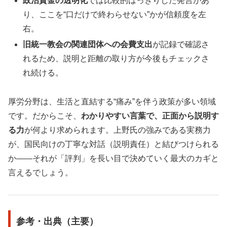
政治資金の透明化
では比較的はっきりした発言があ
り、ここを“口だけで終わらせない”かが信頼度を左
右。
旧統一教会の関連団体への会費支出
が記録で確認さ
れるため、説明と距離の取り方が今後もチェックさ
れ続ける。
厚労分野は、生活と直結する“痛み”を伴う政策が多い領域
です。だからこそ、
わかりやすい言葉で、正面から説明す
る力
が何より求められます。上野氏の強みである実務力
が、国民向けの丁寧な対話（説明責任）と結びつけられる
か――それが「評判」を長い目で決めていく最大のカギと
言えるでしょう。
参考・出典（主要）