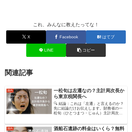
これ、みんなに教えたってな！
X
Facebook
はてブ
LINE
コピー
関連記事
一松旬は左遷なの？主計局次長か
国内
ら東京税関長へ
🔍 結論：これは「左遷」と言えるのか？
先に結論だけお伝えします。財務省の一
松旬（ひとつまつ・じゅん）主計局次長
が、2026年8月7日付で東京税関長へ異動
する人事が発令されました。報道による
と、官邸幹部は異動の理由を「政権にあ
酒船石遺跡の料金はいくら？無料
国内
まり協力的でなか...