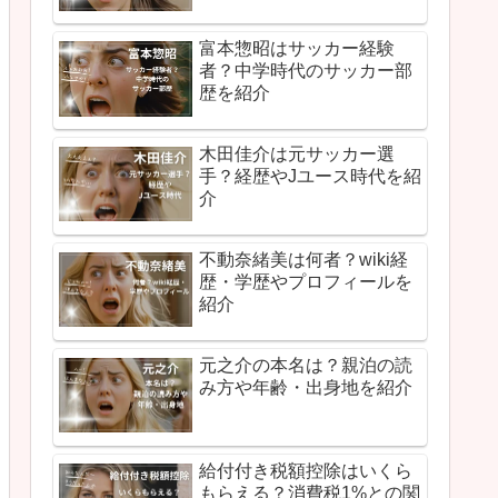
富本惣昭はサッカー経験
者？中学時代のサッカー部
歴を紹介
木田佳介は元サッカー選
手？経歴やJユース時代を紹
介
不動奈緒美は何者？wiki経
歴・学歴やプロフィールを
紹介
元之介の本名は？親泊の読
み方や年齢・出身地を紹介
給付付き税額控除はいくら
もらえる？消費税1%との関